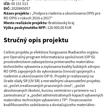
IČO:
00 151 513
DIČ:
2020845057
Názov projektu :
„Podpora riadenia a ukončovania OPIS pre
RO OPIS v rokoch 2016 a 2017“
Miesto realizácie projektu:
Bratislavský kraj
Výška poskytnutého NFP:
126 000,00 EUR
Stručný opis projektu
Cieľom projektu je efektívne fungovanie Riadiaceho orgánu
pre Operačný program Informatizácia spoločnosti (OP IS)
prostredníctvom zabezpečenia primeraného materiálno-
technického vybavenia a zvyšovania kvality ľudských zdrojov
RO OPIS zapojených do vykonávania činností spojených s
riadením a ukončovaním OP IS. Projekt je realizovaný na
Úrade vlády SR (ÚV SR) a merateľnými ukazovateľmi projektu
sú „počet zrealizovaných pracovných ciest“, „počet
absolvovaných školení, kurzov, seminárov v priemere na 1
zamestnanca“ a „podiel administratívnych kapacít vybavených
materiálno-technickým vybavením z TP“. Financovaním
kvalifikovaného vzdelávania a dostačujúceho materiálno-