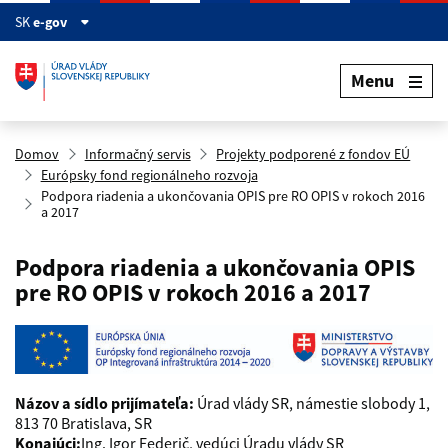
Preskočiť na hlavný obsah
SK
e-gov
Menu
Domov
Informačný servis
Projekty podporené z fondov EÚ
Európsky fond regionálneho rozvoja
Podpora riadenia a ukončovania OPIS pre RO OPIS v rokoch 2016
a 2017
Podpora riadenia a ukončovania OPIS
pre RO OPIS v rokoch 2016 a 2017
Názov a sídlo prijímateľa:
Úrad vlády SR, námestie slobody 1,
813 70 Bratislava, SR
Konajúci:
Ing. Igor Federič, vedúci Úradu vlády SR