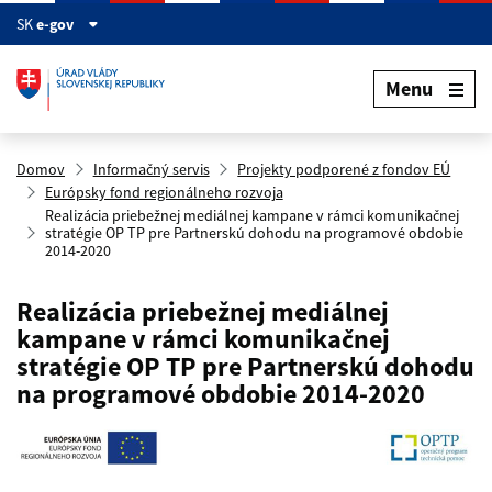
Preskočiť na hlavný obsah
SK
e-gov
Menu
Domov
Informačný servis
Projekty podporené z fondov EÚ
Európsky fond regionálneho rozvoja
Realizácia priebežnej mediálnej kampane v rámci komunikačnej
stratégie OP TP pre Partnerskú dohodu na programové obdobie
2014-2020
Realizácia priebežnej mediálnej
kampane v rámci komunikačnej
stratégie OP TP pre Partnerskú dohodu
na programové obdobie 2014-2020