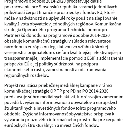
Programové obdobie 2014-2020 predstavuje ďalšie
pokračovanie pre Slovenskú republiku v rámci jednotlivých
príležitostí čerpať finančné prostriedky z fondov EÚ, ktoré
môže v nadväznosti na uplynulé roky použiť na zlepšovanie
kvality života obyvateľov jednotlivých regiónov. Komunikačná
stratégia Operačného programu Technická pomoc pre
Partnerskú dohodu na programové obdobie 2014-2020
obsahuje komunikačnú stratégiu v súlade s relevantnou
národnou a európskou legislatívou vo vzťahu k širokej
verejnosti a prijímateľom s cieľom kvalitnejšej, efektívnejšej a
transparentnejšej implementácie pomoci z EŠIF a zdôraznenia
príspevku EÚ a jej politiky súdržnosti na podporu
ekonomického rastu, zamestnanosti a odstraňovania
regionálnych rozdielov.
Projekt realizácia priebežnej mediálnej kampane v rámci
komunikačnej stratégie OP TP pre PD na PO 2014-2020
predstavuje súhrn mediálnych aktivít, ktoré svojím zameraním
povedú k zvýšeniu informovanosti obyvateľov o európskych
štrukturálnych a investičných fondov tohto programového
obdobia. Zvýšená informovanosť obyvateľstva prispieva k
vytváraniu priaznivého informačného prostredia pre čerpanie
európskych štrukturálnych a investičných fondov.