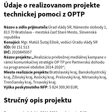
Údaje o realizovanom projekte
technickej pomoci z OPTP
Názov a sídlo prijímateľa:
Úrad vlády SR, Námestie slobody 1,
813 70 Bratislava – mestská časť Staré Mesto, Slovenská
republika
Konajúci:
Mgr. Matúš Šutaj Eštok, vedúci Úradu vlády SR
IČO:
00 151 513
DIČ:
2020845057
Názov projektu:„
Realizácia priebežnej mediálnej kampane v
rámci komunikačnej stratégie OP TP pre Partnerskú dohodu
na programové obdobie 2014-2020“;
Miesto realizácie projektu
:Bratislavský kraj, Banskobystrický
kraj, Žilinský kraj, Košický kraj, Prešovský kraj, Nitriansky kraj,
Trenčiansky kraj, Trnavský kraj;
Výška poskytnutého NFP
: 5 824 309,90 EUR;
Stručný opis projektu