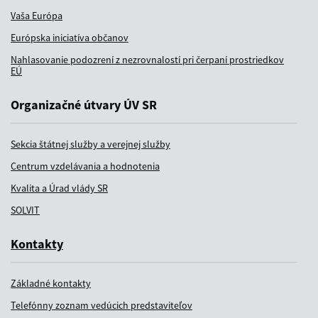
Vaša Európa
Európska iniciatíva občanov
Nahlasovanie podozrení z nezrovnalostí pri čerpaní prostriedkov
EÚ
Organizačné útvary ÚV SR
Sekcia štátnej služby a verejnej služby
Centrum vzdelávania a hodnotenia
Kvalita a Úrad vlády SR
SOLVIT
Kontakty
Základné kontakty
Telefónny zoznam vedúcich predstaviteľov