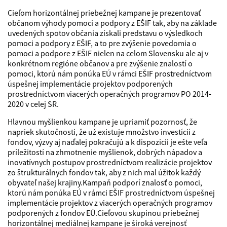
Cieľom horizontálnej priebežnej kampane je prezentovať
občanom výhody pomoci a podpory z EŠIF tak, aby na základe
uvedených spotov občania získali predstavu o výsledkoch
pomoci a podpory z EŠIF, a to pre zvýšenie povedomia o
pomoci a podpore z EŠIF nielen na celom Slovensku ale aj v
konkrétnom regióne občanov a pre zvýšenie znalostí o
pomoci, ktorú nám ponúka EÚ v rámci EŠIF prostredníctvom
úspešnej implementácie projektov podporených
prostredníctvom viacerých operačných programov PO 2014-
2020 v celej SR.
Hlavnou myšlienkou kampane je upriamiť pozornosť, že
napriek skutočnosti, že už existuje množstvo investícií z
fondov, výzvy aj naďalej pokračujú a k dispozícii je ešte veľa
príležitostí na zhmotnenie myšlienok, dobrých nápadov a
inovatívnych postupov prostredníctvom realizácie projektov
zo štrukturálnych fondov tak, aby z nich mal úžitok každý
obyvateľ našej krajiny.Kampaň podporí znalosť o pomoci,
ktorú nám ponúka EÚ v rámci EŠIF prostredníctvom úspešnej
implementácie projektov z viacerých operačných programov
podporených z fondov EÚ.Cieľovou skupinou priebežnej
horizontálnej mediálnej kampane je široká verejnosť