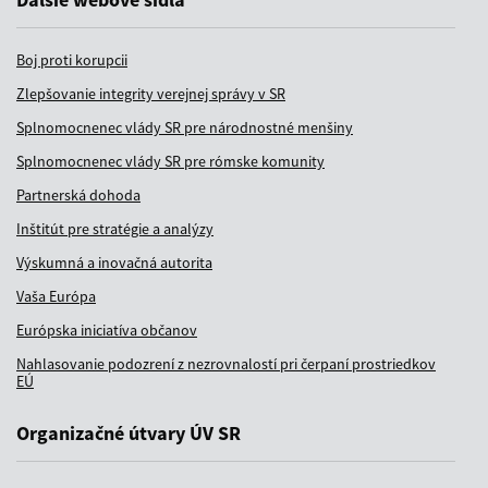
Boj proti korupcii
Zlepšovanie integrity verejnej správy v SR
Splnomocnenec vlády SR pre národnostné menšiny
Splnomocnenec vlády SR pre rómske komunity
Partnerská dohoda
Inštitút pre stratégie a analýzy
Výskumná a inovačná autorita
Vaša Európa
Európska iniciatíva občanov
Nahlasovanie podozrení z nezrovnalostí pri čerpaní prostriedkov
EÚ
Organizačné útvary ÚV SR