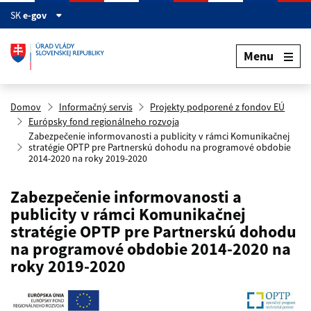
Preskočiť na hlavný obsah
SK
e-gov
Menu
Domov
Informačný servis
Projekty podporené z fondov EÚ
Európsky fond regionálneho rozvoja
Zabezpečenie informovanosti a publicity v rámci Komunikačnej
stratégie OPTP pre Partnerskú dohodu na programové obdobie
2014-2020 na roky 2019-2020
Zabezpečenie informovanosti a
publicity v rámci Komunikačnej
stratégie OPTP pre Partnerskú dohodu
na programové obdobie 2014-2020 na
roky 2019-2020