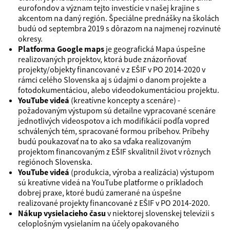
eurofondov a význam tejto investície v našej krajine s
akcentom na daný región. Špeciálne prednášky na školách
budú od septembra 2019 s dôrazom na najmenej rozvinuté
okresy.
Platforma Google maps
je geografická Mapa úspešne
realizovaných projektov, ktorá bude znázorňovať
projekty/objekty financované v z EŠIF v PO 2014-2020 v
rámci celého Slovenska aj s údajmi o danom projekte a
fotodokumentáciou, alebo videodokumentáciou projektu.
YouTube videá
(kreatívne koncepty a scenáre) -
požadovaným výstupom sú detailne vypracované scenáre
jednotlivých videospotov a ich modifikácií podľa vopred
schválených tém, spracované formou príbehov. Príbehy
budú poukazovať na to ako sa vďaka realizovaným
projektom financovaným z EŠIF skvalitnil život v rôznych
regiónoch Slovenska.
YouTube videá
(produkcia, výroba a realizácia) výstupom
sú kreatívne videá na YouTube platforme o príkladoch
dobrej praxe, ktoré budú zamerané na úspešne
realizované projekty financované z EŠIF v PO 2014-2020.
Nákup vysielacieho času
v niektorej slovenskej televízii s
celoplošným vysielaním na účely opakovaného