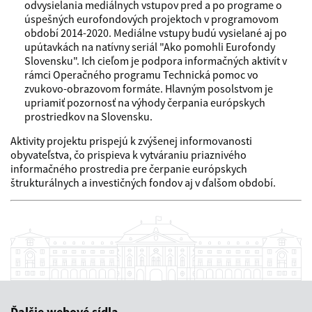
odvysielania mediálnych vstupov pred a po programe o
úspešných eurofondových projektoch v programovom
období 2014-2020. Mediálne vstupy budú vysielané aj po
upútavkách na natívny seriál "Ako pomohli Eurofondy
Slovensku". Ich cieľom je podpora informačných aktivít v
rámci Operačného programu Technická pomoc vo
zvukovo-obrazovom formáte. Hlavným posolstvom je
upriamiť pozornosť na výhody čerpania európskych
prostriedkov na Slovensku.
Aktivity projektu prispejú k zvýšenej informovanosti
obyvateľstva, čo prispieva k vytváraniu priaznivého
informačného prostredia pre čerpanie európskych
štrukturálnych a investičných fondov aj v ďalšom období.
Ďalšie webové sídla