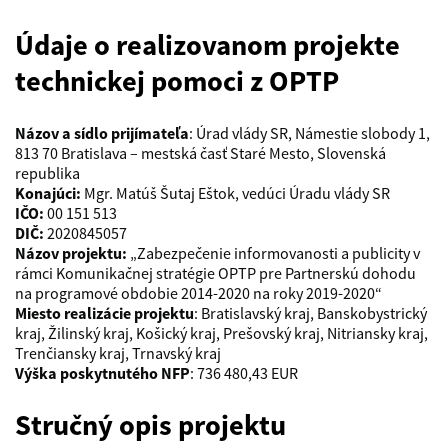
Údaje o realizovanom projekte
technickej pomoci z OPTP
Názov a sídlo prijímateľa
: Úrad vlády SR, Námestie slobody 1,
813 70 Bratislava – mestská časť Staré Mesto, Slovenská
republika
Konajúci:
Mgr. Matúš Šutaj Eštok, vedúci Úradu vlády SR
IČO:
00 151 513
DIČ:
2020845057
Názov projektu:
„Zabezpečenie informovanosti a publicity v
rámci Komunikačnej stratégie OPTP pre Partnerskú dohodu
na programové obdobie 2014-2020 na roky 2019-2020“
Miesto realizácie projektu
: Bratislavský kraj, Banskobystrický
kraj, Žilinský kraj, Košický kraj, Prešovský kraj, Nitriansky kraj,
Trenčiansky kraj, Trnavský kraj
Výška poskytnutého NFP
: 736 480,43 EUR
Stručný opis projektu