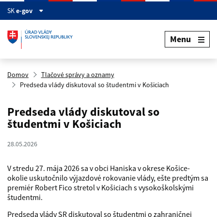
Preskočiť na hlavný obsah
SK
e-gov
Menu
Domov
Tlačové správy a oznamy
Predseda vlády diskutoval so študentmi v Košiciach
Predseda vlády diskutoval so
študentmi v Košiciach
28.05.2026
V stredu 27. mája 2026 sa v obci Haniska v okrese Košice-
okolie uskutočnilo výjazdové rokovanie vlády, ešte predtým sa
premiér Robert Fico stretol v Košiciach s vysokoškolskými
študentmi.
Predseda vlády SR diskutoval so študentmi o zahraničnej