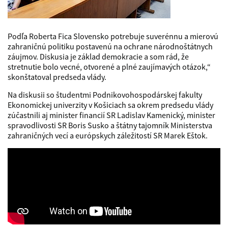
Podľa Roberta Fica Slovensko potrebuje suverénnu a mierovú
zahraničnú politiku postavenú na ochrane národnoštátnych
záujmov. Diskusia je základ demokracie a som rád, že
stretnutie bolo vecné, otvorené a plné zaujímavých otázok,“
skonštatoval predseda vlády.
Na diskusii so študentmi Podnikovohospodárskej fakulty
Ekonomickej univerzity v Košiciach sa okrem predsedu vlády
zúčastnili aj minister financií SR Ladislav Kamenický, minister
spravodlivosti SR Boris Susko a štátny tajomník Ministerstva
zahraničných vecí a európskych záležitostí SR Marek Eštok.