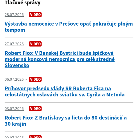
Tlačové správy
28.07.2026
VIDEO
Výstavba nemocnice v Prešove opäť pokračuje plným
tempom
27.07.2026
VIDEO
Robert Fico: V Banskej Bystrici bude špičková
moderná koncová nemocnica pre celé stredné
Slovensko
06.07.2026
VIDEO
Príhovor predsedu vlády SR Roberta Fica na
celoštátnych oslavách sviatku sv. Cyrila a Metoda
03.07.2026
VIDEO
Robert Fico: Z Bratislavy sa lieta do 80 destinácií a
30 krajín
02.07.2026
VIDEO