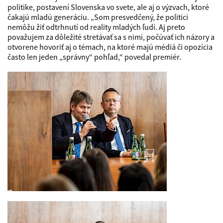
politike, postavení Slovenska vo svete, ale aj o výzvach, ktoré
čakajú mladú generáciu. „Som presvedčený, že politici
nemôžu žiť odtrhnutí od reality mladých ľudí. Aj preto
považujem za dôležité stretávať sa s nimi, počúvať ich názory a
otvorene hovoriť aj o témach, na ktoré majú médiá či opozícia
často len jeden „správny“ pohľad,“ povedal premiér.