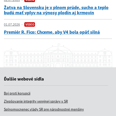
Žatva na Slovensku je v plnom prúde, sucho a teplo
budú mať vplyv na výnosy plodín aj krmovín
01.07.2026
VIDEO
Premiér R. Fico: Chceme, aby V4 bola opäť silná
Ďalšie webové sídla
Boj proti korupcii
Zlepšovanie integrity verejnej správy v SR
Splnomocnenec vlády SR pre národnostné menšiny