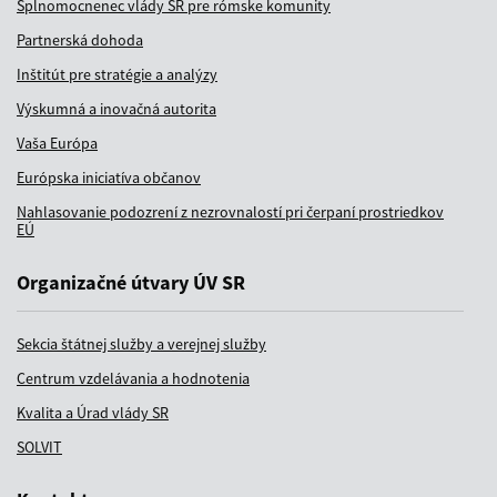
Splnomocnenec vlády SR pre rómske komunity
Partnerská dohoda
Inštitút pre stratégie a analýzy
Výskumná a inovačná autorita
Vaša Európa
Európska iniciatíva občanov
Nahlasovanie podozrení z nezrovnalostí pri čerpaní prostriedkov
EÚ
Organizačné útvary ÚV SR
Sekcia štátnej služby a verejnej služby
Centrum vzdelávania a hodnotenia
Kvalita a Úrad vlády SR
SOLVIT