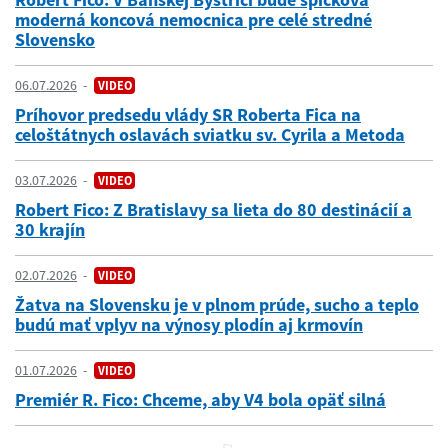
moderná koncová nemocnica pre celé stredné
Slovensko
06.07.2026
VIDEO
Príhovor predsedu vlády SR Roberta Fica na
celoštátnych oslavách sviatku sv. Cyrila a Metoda
03.07.2026
VIDEO
Robert Fico: Z Bratislavy sa lieta do 80 destinácií a
30 krajín
02.07.2026
VIDEO
Žatva na Slovensku je v plnom prúde, sucho a teplo
budú mať vplyv na výnosy plodín aj krmovín
01.07.2026
VIDEO
Premiér R. Fico: Chceme, aby V4 bola opäť silná