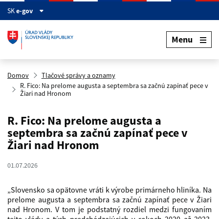
Preskočiť na hlavný obsah
SK
e-gov
Menu
Domov
Tlačové správy a oznamy
R. Fico: Na prelome augusta a septembra sa začnú zapínať pece v
Žiari nad Hronom
R. Fico: Na prelome augusta a
septembra sa začnú zapínať pece v
Žiari nad Hronom
01.07.2026
„Slovensko sa opätovne vráti k výrobe primárneho hliníka. Na
prelome augusta a septembra sa začnú zapínať pece v Žiari
nad Hronom. V tom je podstatný rozdiel medzi fungovaním