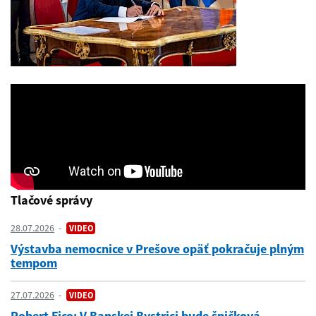
Tlačové správy
28.07.2026
VIDEO
Výstavba nemocnice v Prešove opäť pokračuje plným
tempom
27.07.2026
VIDEO
Robert Fico: V Banskej Bystrici bude špičková