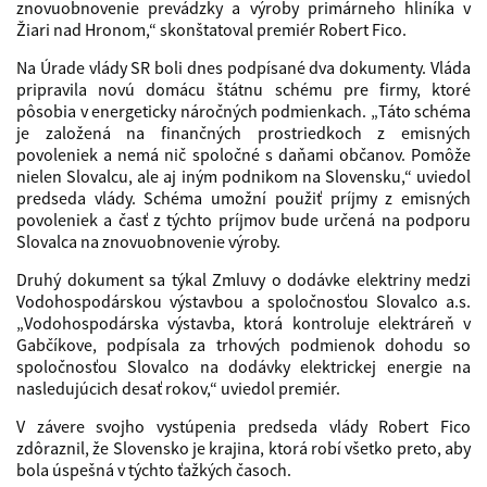
znovuobnovenie prevádzky a výroby primárneho hliníka v
Žiari nad Hronom,“ skonštatoval premiér Robert Fico.
Na Úrade vlády SR boli dnes podpísané dva dokumenty. Vláda
pripravila novú domácu štátnu schému pre firmy, ktoré
pôsobia v energeticky náročných podmienkach. „Táto schéma
je založená na finančných prostriedkoch z emisných
povoleniek a nemá nič spoločné s daňami občanov. Pomôže
nielen Slovalcu, ale aj iným podnikom na Slovensku,“ uviedol
predseda vlády. Schéma umožní použiť príjmy z emisných
povoleniek a časť z týchto príjmov bude určená na podporu
Slovalca na znovuobnovenie výroby.
Druhý dokument sa týkal Zmluvy o dodávke elektriny medzi
Vodohospodárskou výstavbou a spoločnosťou Slovalco a.s.
„Vodohospodárska výstavba, ktorá kontroluje elektráreň v
Gabčíkove, podpísala za trhových podmienok dohodu so
spoločnosťou Slovalco na dodávky elektrickej energie na
nasledujúcich desať rokov,“ uviedol premiér.
V závere svojho vystúpenia predseda vlády Robert Fico
zdôraznil, že Slovensko je krajina, ktorá robí všetko preto, aby
bola úspešná v týchto ťažkých časoch.