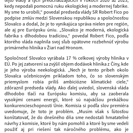
tejto vlády a tých predchádzajúcich v rokoch 2020 až 2023,
kedy nepodali pomocnú ruku ekologickej a modernej fabrike.
My sme to urobili,“ povedal predseda vlády SR Robert Fico po
podpise zmlúv medzi Slovenskou republikou a spoločnosťou
Slovalco a dodal, že je to vynikajúca správa nielen pre región,
ale aj pre Európsku úniu. „Slovalco je moderná, ekologická
fabrika s dlhodobou tradíciou,“ povedal Robert Fico, podľa
ktorého vláda naplnila svoj sľub opätovne rozbehnúť výrobu
primárneho hliníka v Žiari nad Hronom.
Spoločnosť Slovalco vyrábala 17 % celkovej výroby hliníka v
EÚ. Po jej zatvorení sa zvýšil objem dodávok hliníka z Číny, kde
je jeho výroba neekologická. „Nech je tento príbeh okolo
Slovalca učebnicovým príkladom toho, čo so slovenským
priemyslom robia príliš ambiciózne klimatické ciele,“
zdôraznil predseda vlády. Ako ďalej uviedol, slovenská vláda
dlhodobo tlačí na Európsku komisiu, aby sa zaoberala
vysokými cenami energií, ktoré sú najväčšou prekážkou
konkurencieschopnosti Únie. Komisia si podľa slov premiéra
uvedomuje, že toto je problém. „Musím však s ľútosťou
konštatovať, že do dnešného dňa sme nedostali hmatateľné
návrhy z komisie, ktoré by nám pomohli a ktoré by sme vedeli
použiť aj pri riešení tak náročného problému, ako je