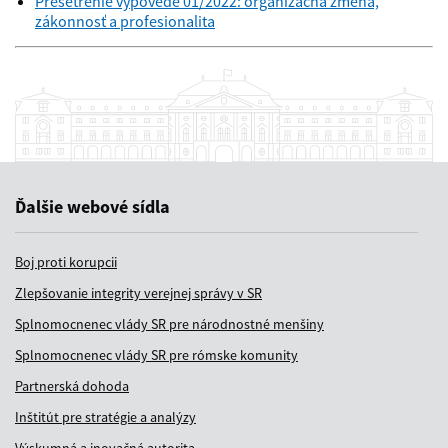
Prešetrenie výpovede 01/2022: organizačná zmena,
zákonnosť a profesionalita
Ďalšie webové sídla
Boj proti korupcii
Zlepšovanie integrity verejnej správy v SR
Splnomocnenec vlády SR pre národnostné menšiny
Splnomocnenec vlády SR pre rómske komunity
Partnerská dohoda
Inštitút pre stratégie a analýzy