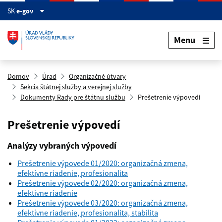
Preskočiť na hlavný obsah
SK
e-gov
Menu
Domov
Úrad
Organizačné útvary
Sekcia štátnej služby a verejnej služby
Dokumenty Rady pre štátnu službu
Prešetrenie výpovedí
Prešetrenie výpovedí
Analýzy vybraných výpovedí
Prešetrenie výpovede 01/2020: organizačná zmena,
efektívne riadenie, profesionalita
Prešetrenie výpovede 02/2020: organizačná zmena,
efektívne riadenie
Prešetrenie výpovede 03/2020: organizačná zmena,
efektívne riadenie, profesionalita, stabilita