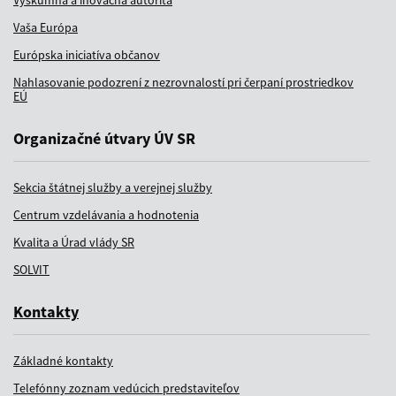
Výskumná a inovačná autorita
Vaša Európa
Európska iniciatíva občanov
Nahlasovanie podozrení z nezrovnalostí pri čerpaní prostriedkov
EÚ
Organizačné útvary ÚV SR
Sekcia štátnej služby a verejnej služby
Centrum vzdelávania a hodnotenia
Kvalita a Úrad vlády SR
SOLVIT
Kontakty
Základné kontakty
Telefónny zoznam vedúcich predstaviteľov