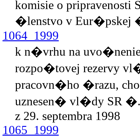
komisie o pripravenosti 
�lenstvo v Eur�pskej �
1064_1999
k n�vrhu na uvo�nenie
rozpo�tovej rezervy v
pracovn�ho �razu, chor
uznesen� vl�dy SR �. 2
z 29. septembra 1998
1065_1999