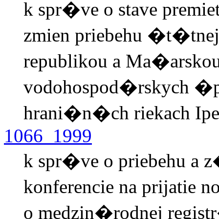
k spr�ve o stave premi
zmien priebehu �t�tnej
republikou a Ma�arskou
vodohospod�rskych �p
hrani�n�ch riekach I
1066_1999
k spr�ve o priebehu a 
konferencie na prijatie
o medzin�rodnej regist