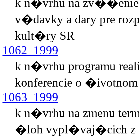
k n�vrhu na zv��enie 
v�davky a dary pre roz
kult�ry SR
1062_1999
k n�vrhu programu rea
konferencie o �ivotnom
1063_1999
k n�vrhu na zmenu te
�loh vypl�vaj�cich z 