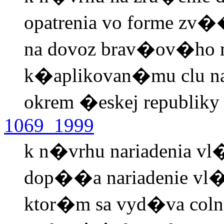
opatrenia vo forme zv
na dovoz brav�ov�ho 
k�aplikovan�mu clu na
okrem �eskej republiky
1069_1999
k n�vrhu nariadenia v
dop��a nariadenie vl�
ktor�m sa vyd�va col