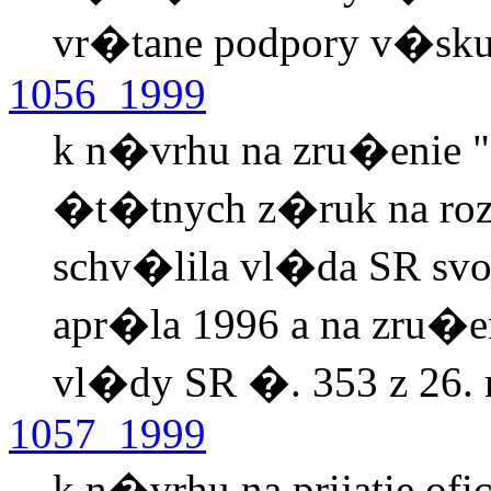
vr�tane podpory v�skum
1056_1999
k n�vrhu na zru�enie "
�t�tnych z�ruk na roz
schv�lila vl�da SR sv
apr�la 1996 a na zru�en
vl�dy SR �. 353 z 26.
1057_1999
k n�vrhu na prijatie o