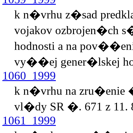
k n�vrhu z�sad predkl
vojakov ozbrojen�ch s�
hodnosti a na pov��en
vy��ej gener�lskej ho
1060_1999
k n�vrhu na zru�enie �
vl�dy SR �. 671 z 11. 
1061_1999