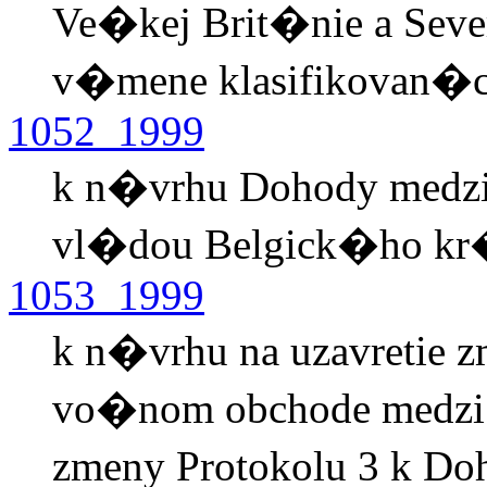
Ve�kej Brit�nie a Sev
v�mene klasifikovan�
1052_1999
k n�vrhu Dohody medzi 
vl�dou Belgick�ho kr�o
1053_1999
k n�vrhu na uzavretie z
vo�nom obchode medzi 
zmeny Protokolu 3 k 