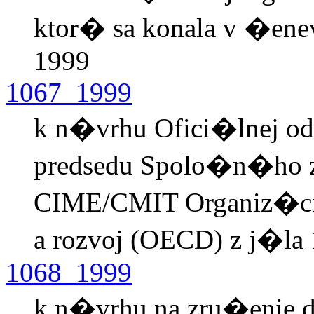
ktor� sa konala v �ene
1999
1067_1999
k n�vrhu Ofici�lnej o
predsedu Spolo�n�ho z
CIME/CMIT Organiz�ci
a rozvoj (OECD) z j�la
1068_1999
k n�vrhu na zru�enie