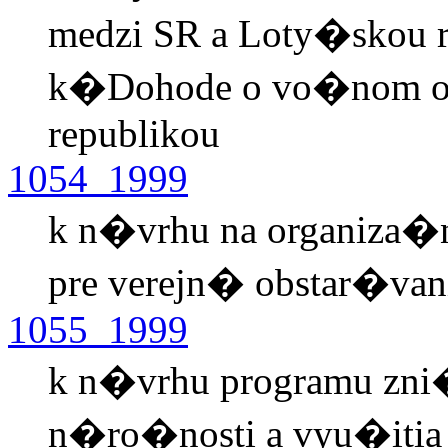
medzi SR a Loty�skou r
k�Dohode o vo�nom ob
republikou
1054_1999
k n�vrhu na organiza�n
pre verejn� obstar�van
1055_1999
k n�vrhu programu zni�
n�ro�nosti a vyu�itia 