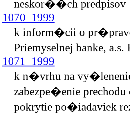
neskor��ch predpisov
1070_1999
k inform�cii o pr�prav
Priemyselnej banke, a.s
1071_1999
k n�vrhu na vy�leneni
zabezpe�enie prechodu d
pokrytie po�iadaviek re