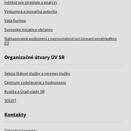
Inštitút pre stratégie a analýzy
Výskumná a inovačná autorita
Vaša Európa
Európska iniciatíva občanov
Nahlasovanie podozrení z nezrovnalostí pri čerpaní prostriedkov
EÚ
Organizačné útvary ÚV SR
Sekcia štátnej služby a verejnej služby
Centrum vzdelávania a hodnotenia
Kvalita a Úrad vlády SR
SOLVIT
Kontakty
Základné kontakty