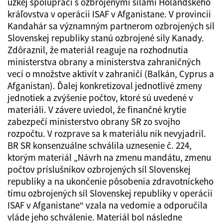
úzkej spolupráci s ozbrojenými silami Holandského
kráľovstva v operácii ISAF v Afganistane. V provincii
Kandahár sa významným partnerom ozbrojených síl
Slovenskej republiky stanú ozbrojené sily Kanady.
Zdôraznil, že materiál reaguje na rozhodnutia
ministerstva obrany a ministerstva zahraničných
vecí o množstve aktivít v zahraničí (Balkán, Cyprus a
Afganistan). Ďalej konkretizoval jednotlivé zmeny
jednotiek a zvýšenie počtov, ktoré sú uvedené v
materiáli. V závere uviedol, že finančné krytie
zabezpečí ministerstvo obrany SR zo svojho
rozpočtu. V rozprave sa k materiálu nik nevyjadril.
BR SR konsenzuálne schválila uznesenie č. 224,
ktorým materiál „Návrh na zmenu mandátu, zmenu
počtov príslušníkov ozbrojených síl Slovenskej
republiky a na ukončenie pôsobenia zdravotníckeho
tímu ozbrojených síl Slovenskej republiky v operácii
ISAF v Afganistane“ vzala na vedomie a odporučila
vláde jeho schválenie. Materiál bol následne