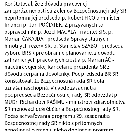
Konštatoval, že z dôvodu pracovnej
zaneprázdnenosti sú z členov Bezpečnostnej rady SR
neprítomní jej predseda p. Robert FICO a minister
financií p. Ján POČIATEK. Z prizývaných sa
ospravedlnili: p. Jozef MAGALA - riaditeľ SIS, p.
Marián ČAKAJDA - predseda Správy štátnych
hmotných rezerv SR, p. Stanislav SZABO - predseda
výboru BRSR pre obranné plánovanie, z dôvodu
zahraničných pracovných ciest a p. Marián ÁČ -
náčelník vojenskej kancelárie prezidenta SR z
dôvodu čerpania dovolenky. Podpredseda BR SR
konštatoval, že Bezpečnostná rada SR bola
uznášaniaschopná. V úvode zasadnutia
podpredseda Bezpečnostnej rady SR odovzdal p.
MUDr. Richardovi RAŠIMU - ministrovi zdravotníctva
SR menovací dekrét člena Bezpečnostnej rady SR.
Počas schvaľovania programu 29. zasadnutia
Bezpečnostnej rady SR nikto z prítomných
nepožiadal o zmenu, alebo doplnenie programu