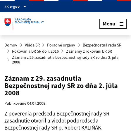
Preskočiť na hlavný obsah
SK
e-gov
Menu
Domov
Vláda SR
Poradné orgány
Bezpečnostná rada SR
Rokovania BR SR do r. 2016
Záznamy z rokovaní BR SR
Záznam z 29. zasadnutia Bezpečnostnej rady SR zo dňa 2. júla
2008
Záznam z 29. zasadnutia
Bezpečnostnej rady SR zo dňa 2. júla
2008
Publikované 04.07.2008
Z poverenia predsedu Bezpečnostnej rady SR
zasadnutie otvoril a viedol podpredseda
Bezpečnostnej rady SR p. Robert KALIŇÁK.