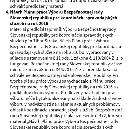
republiky na rok 2016“ súhlasila a odporučila vláde SR
schváliť predložený materiál.
Návrh Plánu práce Výboru Bezpečnostnej rady
Slovenskej republiky pre koordináciu spravodajských
služieb na rok 2016
Materiál predložil tajomník Výboru Bezpečnostnej rady
Slovenskej republiky pre koordináciu spravodajských
služieb pán Tibor Straka. Návrh Plánu práce Výboru
Bezpečnostnej rady Slovenskej republiky pre koordináciu
spravodajských služieb na rok 2016 bol vypracovaný v
súlade s ustanovením § 11 ods. 1 zákona č. 110/2004 Z. z. o
fungovaní Bezpečnostnej rady Slovenskej republiky v čase
mieru v znení zákona č. 346/2015 Z. z. a predkladá sa na
schválenie Bezpečnostnej rade Slovenskej republiky. Pri
tvorbe plánu práce výboru sa vychádzalo z Plánu práce
Bezpečnostnej rady Slovenskej republiky na rok 2016 a z
podkladov členov výboru. Predložený návrh plánu práce
výboru môže byť aktualizovaný na základe žiadostí členov
výboru v nadväznosti na riešenie aktuálnych problémov v
oblasti koordinácie spravodajských služieb. Bezpečnostná
rada Slovenskej republiky prijala uznesenie č. 472, ktorým
materiál „Návrh Plánu práce Výboru Bezpečnostnej rady
Slovenskej republiky pre koordináciu spravodajských