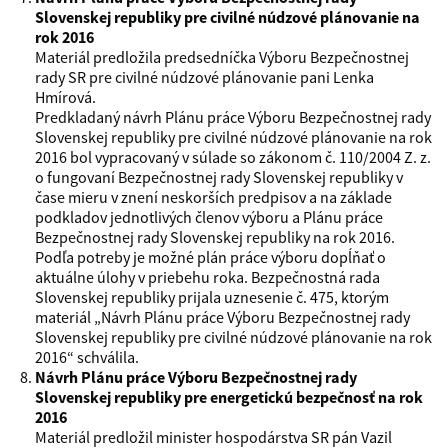
Slovenskej republiky pre civilné núdzové plánovanie na
rok 2016
Materiál predložila predsedníčka Výboru Bezpečnostnej
rady SR pre civilné núdzové plánovanie pani Lenka
Hmírová.
Predkladaný návrh Plánu práce Výboru Bezpečnostnej rady
Slovenskej republiky pre civilné núdzové plánovanie na rok
2016 bol vypracovaný v súlade so zákonom č. 110/2004 Z. z.
o fungovaní Bezpečnostnej rady Slovenskej republiky v
čase mieru v znení neskorších predpisov a na základe
podkladov jednotlivých členov výboru a Plánu práce
Bezpečnostnej rady Slovenskej republiky na rok 2016.
Podľa potreby je možné plán práce výboru dopĺňať o
aktuálne úlohy v priebehu roka. Bezpečnostná rada
Slovenskej republiky prijala uznesenie č. 475, ktorým
materiál „Návrh Plánu práce Výboru Bezpečnostnej rady
Slovenskej republiky pre civilné núdzové plánovanie na rok
2016“ schválila.
Návrh Plánu práce Výboru Bezpečnostnej rady
Slovenskej republiky pre energetickú bezpečnosť na rok
2016
Materiál predložil minister hospodárstva SR pán Vazil