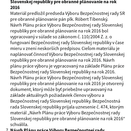
Slovenskej republiky pre obranné plánovanie na rok
2016
Materiál predložil predseda Výboru Bezpečnostnej rady SR
pre obranné plánovanie pán plk. Róbert Tibenský.
Návrh Plánu práce Výboru Bezpečnostnej rady Slovenskej
republiky pre obranné plánovanie na rok 2016 bol
vypracovaný v súlade so zákonom č. 110/2004 Z. z. o
fungovaní Bezpečnostnej rady Slovenskej republiky v čase
mieru v znení neskorších predpisov. Cieľom materiálu je
naplánovať činnosť Výboru Bezpečnostnej rady Slovenskej
republiky pre obranné plánovanie na rok 2016. Návrh
plánu práce výboru je vypracovaný na základe Plánu práce
Bezpečnostnej rady Slovenskej republiky na rok 2016.
Návrh Plánu práce Výboru Bezpečnostnej rady Slovenskej
republiky pre obranné plánovanie na rok 2016 je otvorený
dokument, ktorý môže byť priebežne upravovaný na
základe aktuálnych požiadaviek členov výboru a
Bezpečnostnej rady Slovenskej republiky. Bezpečnostná
rada Slovenskej republiky prijala uznesenie č. 474, ktorým
materiál „Návrh Plánu práce Výboru Bezpečnostnej rady
Slovenskej republiky pre obranné plánovanie na rok 2016“
schválila.
Návrh Plánu práce Výboru Bezpečnostnej rady