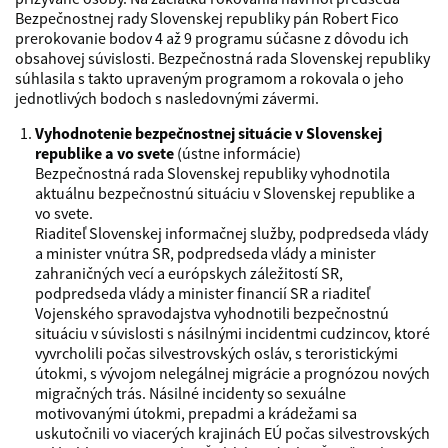
Bezpečnostnej rady Slovenskej republiky pán Robert Fico
prerokovanie bodov 4 až 9 programu súčasne z dôvodu ich
obsahovej súvislosti. Bezpečnostná rada Slovenskej republiky
súhlasila s takto upraveným programom a rokovala o jeho
jednotlivých bodoch s nasledovnými závermi.
Vyhodnotenie bezpečnostnej situácie v Slovenskej
republike a vo svete
(ústne informácie)
Bezpečnostná rada Slovenskej republiky vyhodnotila
aktuálnu bezpečnostnú situáciu v Slovenskej republike a
vo svete.
Riaditeľ Slovenskej informačnej služby, podpredseda vlády
a minister vnútra SR, podpredseda vlády a minister
zahraničných vecí a európskych záležitostí SR,
podpredseda vlády a minister financií SR a riaditeľ
Vojenského spravodajstva vyhodnotili bezpečnostnú
situáciu v súvislosti s násilnými incidentmi cudzincov, ktoré
vyvrcholili počas silvestrovských osláv, s teroristickými
útokmi, s vývojom nelegálnej migrácie a prognózou nových
migračných trás. Násilné incidenty so sexuálne
motivovanými útokmi, prepadmi a krádežami sa
uskutočnili vo viacerých krajinách EÚ počas silvestrovských