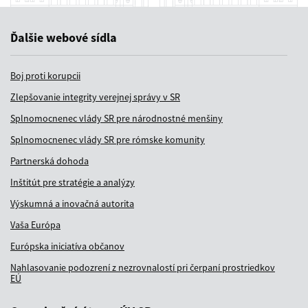
Ďalšie webové sídla
Boj proti korupcii
Zlepšovanie integrity verejnej správy v SR
Splnomocnenec vlády SR pre národnostné menšiny
Splnomocnenec vlády SR pre rómske komunity
Partnerská dohoda
Inštitút pre stratégie a analýzy
Výskumná a inovačná autorita
Vaša Európa
Európska iniciatíva občanov
Nahlasovanie podozrení z nezrovnalostí pri čerpaní prostriedkov
EÚ