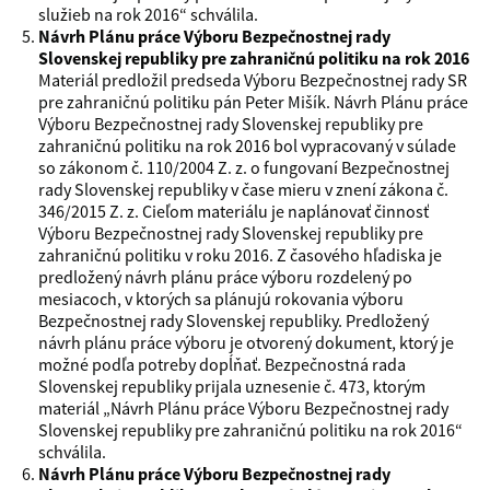
služieb na rok 2016“ schválila.
Návrh Plánu práce Výboru Bezpečnostnej rady
Slovenskej republiky pre zahraničnú politiku na rok 2016
Materiál predložil predseda Výboru Bezpečnostnej rady SR
pre zahraničnú politiku pán Peter Mišík. Návrh Plánu práce
Výboru Bezpečnostnej rady Slovenskej republiky pre
zahraničnú politiku na rok 2016 bol vypracovaný v súlade
so zákonom č. 110/2004 Z. z. o fungovaní Bezpečnostnej
rady Slovenskej republiky v čase mieru v znení zákona č.
346/2015 Z. z. Cieľom materiálu je naplánovať činnosť
Výboru Bezpečnostnej rady Slovenskej republiky pre
zahraničnú politiku v roku 2016. Z časového hľadiska je
predložený návrh plánu práce výboru rozdelený po
mesiacoch, v ktorých sa plánujú rokovania výboru
Bezpečnostnej rady Slovenskej republiky. Predložený
návrh plánu práce výboru je otvorený dokument, ktorý je
možné podľa potreby dopĺňať. Bezpečnostná rada
Slovenskej republiky prijala uznesenie č. 473, ktorým
materiál „Návrh Plánu práce Výboru Bezpečnostnej rady
Slovenskej republiky pre zahraničnú politiku na rok 2016“
schválila.
Návrh Plánu práce Výboru Bezpečnostnej rady