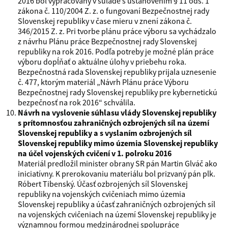
2016 bol vypracovaný v súlade s ustanovením § 11 ods. 1
zákona č. 110/2004 Z. z. o fungovaní Bezpečnostnej rady
Slovenskej republiky v čase mieru v znení zákona č.
346/2015 Z. z. Pri tvorbe plánu práce výboru sa vychádzalo
z návrhu Plánu práce Bezpečnostnej rady Slovenskej
republiky na rok 2016. Podľa potreby je možné plán práce
výboru dopĺňať o aktuálne úlohy v priebehu roka.
Bezpečnostná rada Slovenskej republiky prijala uznesenie
č. 477, ktorým materiál „Návrh Plánu práce Výboru
Bezpečnostnej rady Slovenskej republiky pre kybernetickú
bezpečnosť na rok 2016“ schválila.
Návrh na vyslovenie súhlasu vlády Slovenskej republiky
s prítomnosťou zahraničných ozbrojených síl na území
Slovenskej republiky a s vyslaním ozbrojených síl
Slovenskej republiky mimo územia Slovenskej republiky
na účel vojenských cvičení v 1. polroku 2016
Materiál predložil minister obrany SR pán Martin Glváč ako
iniciatívny. K prerokovaniu materiálu bol prizvaný pán plk.
Róbert Tibenský. Účasť ozbrojených síl Slovenskej
republiky na vojenských cvičeniach mimo územia
Slovenskej republiky a účasť zahraničných ozbrojených síl
na vojenských cvičeniach na území Slovenskej republiky je
významnou formou medzinárodnej spolupráce