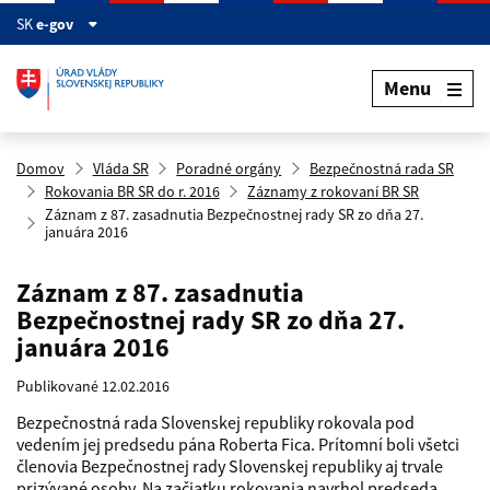
Preskočiť na hlavný obsah
SK
e-gov
Menu
Domov
Vláda SR
Poradné orgány
Bezpečnostná rada SR
Rokovania BR SR do r. 2016
Záznamy z rokovaní BR SR
Záznam z 87. zasadnutia Bezpečnostnej rady SR zo dňa 27.
januára 2016
Záznam z 87. zasadnutia
Bezpečnostnej rady SR zo dňa 27.
januára 2016
Publikované 12.02.2016
Bezpečnostná rada Slovenskej republiky rokovala pod
vedením jej predsedu pána Roberta Fica. Prítomní boli všetci
členovia Bezpečnostnej rady Slovenskej republiky aj trvale
prizývané osoby. Na začiatku rokovania navrhol predseda