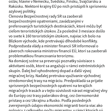
osláv, hlavne v Nemecku, Švédsku, Fínsku, Švajčiarsku a
Rakúsku. Niektoré krajiny EÚ po nich pristúpili k sprísneniu
azylovej politiky.
Členovia Bezpečnostnej rady SR sa zaoberali
bezpečnostnými opatreniami, zavádzanými v
preferovaných turistických destináciách, ktoré môžu byť
cieľom teroristických útokov. Za posledné 3 mesiace došlo
vo svete k 160 teroristickým útokom, najviac ich bolo na
Blízkom východe, kde pretrvávajú dlhodobé konflikty.
Podpredseda vlády a minister financií SR informoval o
záveroch rokovania ministrov financií EÚ, ktorí sa zaoberali
problematikou financovania terorizmu.
Na domácej scéne sa preverujú poznatky súvisiace s
aktivitami osôb, ktoré sa angažujú v rámci extrémistických
skupín. Ďalej bol vyhodnotený dopad a ďalší vývoj
migračnej krízy. Naďalej pretrváva využívanie východnej
stredomorskej trasy na migráciu. Predpokladá sa prijatie
sprísnených bezpečnostných opatrení na terajších
migračných trasách a v tejto súvislosti nárast migračnej vlny
do Európy cez trasy pašerákov drog, cez čiernomorské
prístavy a cez Ukrajinu a Rusko. Podľa posledných
zverejnených údajov ekonomickí migranti tvoria viac ako
polovicu z celkového počtu migrantov, v rámci ktorých sú