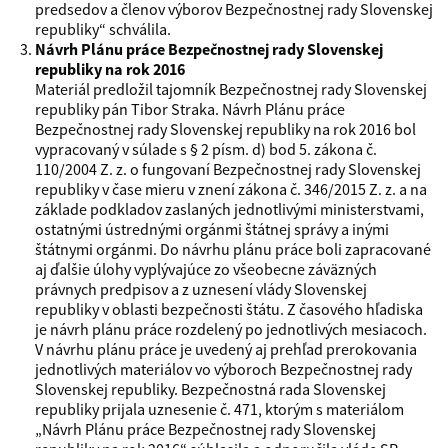
predsedov a členov výborov Bezpečnostnej rady Slovenskej
republiky“ schválila.
Návrh Plánu práce Bezpečnostnej rady Slovenskej
republiky na rok 2016
Materiál predložil tajomník Bezpečnostnej rady Slovenskej
republiky pán Tibor Straka. Návrh Plánu práce
Bezpečnostnej rady Slovenskej republiky na rok 2016 bol
vypracovaný v súlade s § 2 písm. d) bod 5. zákona č.
110/2004 Z. z. o fungovaní Bezpečnostnej rady Slovenskej
republiky v čase mieru v znení zákona č. 346/2015 Z. z. a na
základe podkladov zaslaných jednotlivými ministerstvami,
ostatnými ústrednými orgánmi štátnej správy a inými
štátnymi orgánmi. Do návrhu plánu práce boli zapracované
aj ďalšie úlohy vyplývajúce zo všeobecne záväzných
právnych predpisov a z uznesení vlády Slovenskej
republiky v oblasti bezpečnosti štátu. Z časového hľadiska
je návrh plánu práce rozdelený po jednotlivých mesiacoch.
V návrhu plánu práce je uvedený aj prehľad prerokovania
jednotlivých materiálov vo výboroch Bezpečnostnej rady
Slovenskej republiky. Bezpečnostná rada Slovenskej
republiky prijala uznesenie č. 471, ktorým s materiálom
„Návrh Plánu práce Bezpečnostnej rady Slovenskej