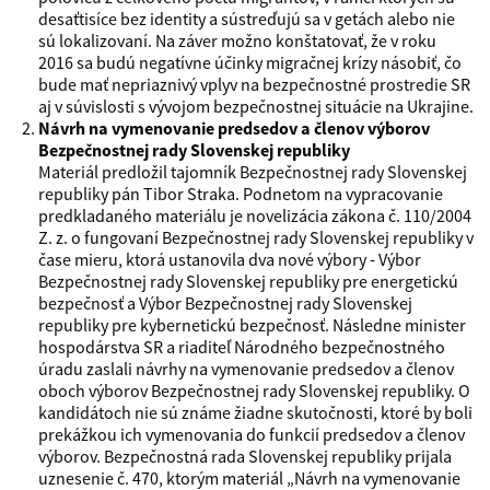
desaťtisíce bez identity a sústreďujú sa v getách alebo nie
sú lokalizovaní. Na záver možno konštatovať, že v roku
2016 sa budú negatívne účinky migračnej krízy násobiť, čo
bude mať nepriaznivý vplyv na bezpečnostné prostredie SR
aj v súvislosti s vývojom bezpečnostnej situácie na Ukrajine.
Návrh na vymenovanie predsedov a členov výborov
Bezpečnostnej rady Slovenskej republiky
Materiál predložil tajomník Bezpečnostnej rady Slovenskej
republiky pán Tibor Straka. Podnetom na vypracovanie
predkladaného materiálu je novelizácia zákona č. 110/2004
Z. z. o fungovaní Bezpečnostnej rady Slovenskej republiky v
čase mieru, ktorá ustanovila dva nové výbory - Výbor
Bezpečnostnej rady Slovenskej republiky pre energetickú
bezpečnosť a Výbor Bezpečnostnej rady Slovenskej
republiky pre kybernetickú bezpečnosť. Následne minister
hospodárstva SR a riaditeľ Národného bezpečnostného
úradu zaslali návrhy na vymenovanie predsedov a členov
oboch výborov Bezpečnostnej rady Slovenskej republiky. O
kandidátoch nie sú známe žiadne skutočnosti, ktoré by boli
prekážkou ich vymenovania do funkcií predsedov a členov
výborov. Bezpečnostná rada Slovenskej republiky prijala
uznesenie č. 470, ktorým materiál „Návrh na vymenovanie