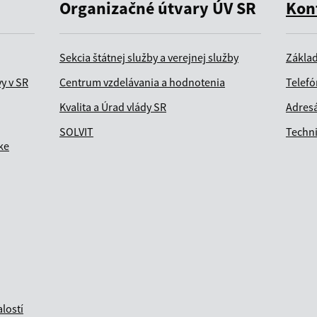
Organizačné útvary ÚV SR
Kon
Sekcia štátnej služby a verejnej služby
Zákla
vy v SR
Centrum vzdelávania a hodnotenia
Telefó
Kvalita a Úrad vlády SR
Adresá
SOLVIT
Techn
ke
lostí