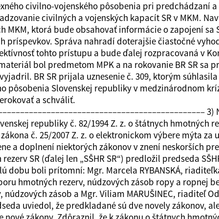
exného civilno-vojenského pôsobenia pri predchádzaní a r
adzovanie civilných a vojenských kapacít SR v MKM. Navr
ch MKM, ktorá bude obsahovať informácie o zapojení sa S
ch príspevkov. Správa nahradí doterajšie čiastočné vyh
ktívnosť tohto prístupu a bude ďalej rozpracovaná v Ko
e materiál bol predmetom MPK a na rokovanie BR SR sa p
vyjadril. BR SR prijala uznesenie č. 309, ktorým súhlasi
ho pôsobenia Slovenskej republiky v medzinárodnom k
erokovať a schváliť.
–––––––––––––––––––––––––––––––––––––––––––––– 3) N
enskej republiky č. 82/1994 Z. z. o štátnych hmotných re
zákona č. 25/2007 Z. z. o elektronickom výbere mýta za
e a doplnení niektorých zákonov v znení neskorších pr
 rezerv SR (ďalej len „SŠHR SR“) predložil predseda SŠ
elú dobu boli prítomní: Mgr. Marcela RYBANSKÁ, riaditeľ
boru hmotných rezerv, núdzových zásob ropy a ropnej be
v, núdzových zásob a Mgr. Viliam MARUŠINEC, riaditeľ O
seda uviedol, že predkladané sú dve novely zákonov, a
e nové zákony. Zdôraznil, že k zákonu o štátnych hmotný