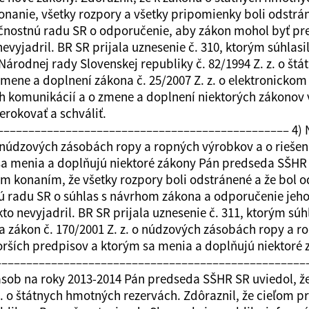
anie, všetky rozpory a všetky pripomienky boli odstrán
čnostnú radu SR o odporučenie, aby zákon mohol byť pre
nevyjadril. BR SR prijala uznesenie č. 310, ktorým súhla
árodnej rady Slovenskej republiky č. 82/1994 Z. z. o št
zmene a doplnení zákona č. 25/2007 Z. z. o elektronickom
omunikácií a o zmene a doplnení niektorých zákonov v
erokovať a schváliť.
–––––––––––––––––––––––––––––––––––––––––––––– 4) N
o núdzových zásobách ropy a ropných výrobkov a o riešení
a menia a doplňujú niektoré zákony Pán predseda SŠHR S
konaním, že všetky rozpory boli odstránené a že bol o
ú radu SR o súhlas s návrhom zákona a odporučenie jeho
kto nevyjadril. BR SR prijala uznesenie č. 311, ktorým sú
 zákon č. 170/2001 Z. z. o núdzových zásobách ropy a ro
orších predpisov a ktorým sa menia a doplňujú niektoré 
ť. ––––––––––––––––––––––––––––––––––––––––––––––––––
sob na roky 2013-2014 Pán predseda SŠHR SR uviedol, že
 z. o štátnych hmotných rezervách. Zdôraznil, že cieľom 