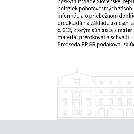
poskytnúť vláde Slovenskej rep
položiek pohotovostných zásob št
informácia o priebežnom doplňo
predkladá na základe uznesenia v
č. 312, ktorým súhlasila s mate
materiál prerokovať a schváli
Predseda BR SR poďakoval za úč