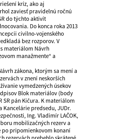
iešení kríz, ako aj
hol zaviesť pravidelnú ročnú
R do týchto aktivít
odnocovania. Do konca roka 2013
ncepcii civilno-vojenského
redkladá bez rozporov. V
la s materiálom Návrh
rízovom manažmente“ a
ávrh zákona, ktorým sa mení a
zervách v znení neskorších
 užívanie vymedzených úsekov
edpisov Blok materiálov (body
HR SR pán Kičura. K materiálom
ka Kancelárie predsedu, JUDr.
zpečnosti, Ing. Vladimír LAČOK,
dboru mobilizačných rezerv a
le po pripomienkovom konaní
ch rezervách prebehlo skrátené