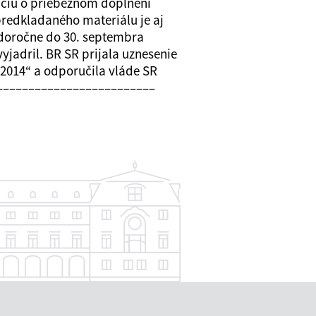
áciu o priebežnom doplnení
predkladaného materiálu je aj
ždoročne do 30. septembra
yjadril. BR SR prijala uznesenie
-2014“ a odporučila vláde SR
––––––––––––––––––––––––––