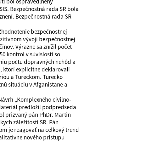
utí bol ospravedlnený
 SIS. Bezpečnostná rada SR bola
znení. Bezpečnostná rada SR
Zhodnotenie bezpečnostnej
ozitívnom vývoji bezpečnostnej
inov. Výrazne sa znížil počet
 kontrol v súvislosti so
eniu počtu dopravných nehôd a
 ktorí explicitne deklarovali
ýriou a Tureckom. Turecko
nú situáciu v Afganistane a
ávrh „Komplexného civilno-
teriál predložil podpredseda
bol prizvaný pán PhDr. Martin
kych záležitostí SR. Pán
ľom je reagovať na celkový trend
itatívne nového prístupu