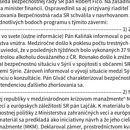
dseda Bezpečnostnej rady SR pán Robert Fico. Na zasadn
minister financií. Ospravedlnil sa aj prizývaný riaditeľ
ovania Bezpečnostná rada SR schválila v navrhovanom 
jednotlivých bodoch programu s týmito závermi:
–––––––––––––––––––––––––––––––––––––––––––––– 1) 
a vo svete (ústne informácie) Pán Kaliňák informoval o p
stva vnútra. Medziročne došlo k poklesu počtu trestných č
uviedol, že v posledných týždňoch bolo vykonaných 37 950
trolou alkoholu dovážaného z ČR. Rovnako došlo k zníž
l bezpečnostnú situáciu v Sýrii v spojitosti s občanmi SR,
zemí Sýrie. Zároveň informoval o vývoji situácie medzi S
nciu o konzultácie. Pán Glváč charakterizoval bezpečnost
s tendenciou ďalšieho zhoršovania sa.
–––––––––––––––––––––––––––––––––––––––––––––– 2) N
ej republiky v medzinárodnom krízovom manažmente“ Ma
ecí a európskych záležitostí SR pán Lajčák. K materiálu 
ostnej politiky z Ministerstva zahraničných vecí a európs
ateriál sa predkladá ako iniciatívny návrh a že jeho cie
žmente (MKM). Deklaroval zámer, prostredníctvom kval