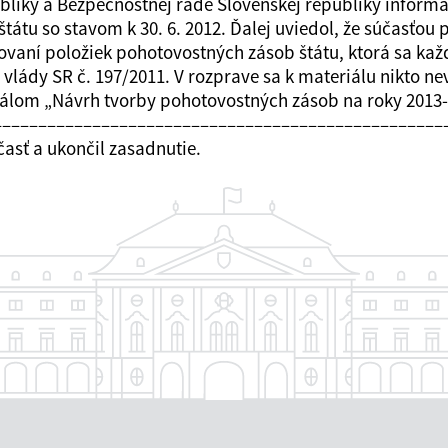
ubliky a Bezpečnostnej rade Slovenskej republiky inform
átu so stavom k 30. 6. 2012. Ďalej uviedol, že súčasťou 
vaní položiek pohotovostných zásob štátu, ktorá sa ka
lády SR č. 197/2011. V rozprave sa k materiálu nikto nev
riálom „Návrh tvorby pohotovostných zásob na roky 2013
ť. –––––––––––––––––––––––––––––––––––––––––––––––––
asť a ukončil zasadnutie.