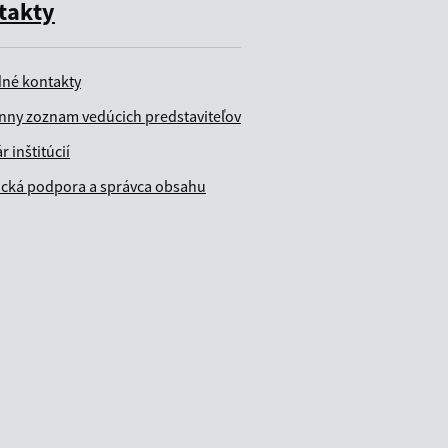
takty
dné kontakty
nny zoznam vedúcich predstaviteľov
r inštitúcií
ická podpora a správca obsahu