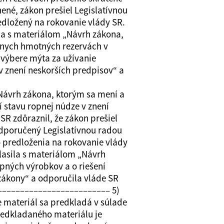
ené, zákon prešiel Legislatívnou
dložený na rokovanie vlády SR.
sila s materiálom „Návrh zákona,
átnych hmotných rezervách v
 výbere mýta za užívanie
 znení neskorších predpisov“ a
ávrh zákona, ktorým sa mení a
 stavu ropnej núdze v znení
R zdôraznil, že zákon prešiel
dporučený Legislatívnou radou
 predloženia na rokovanie vlády
hlasila s materiálom „Návrh
pných výrobkov a o riešení
zákony“ a odporučila vláde SR
––––––––––––––––––––––––– 5)
 materiál sa predkladá v súlade
predkladaného materiálu je