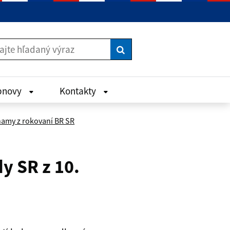
Vyhľadať
bnovy
Kontakty
amy z rokovaní BR SR
y SR z 10.