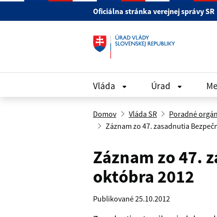
Preskočiť na hlavný obsah
Oficiálna stránka verejnej správy SR
Vláda
Úrad
Me
Domov
Vláda SR
Poradné orgá
Záznam zo 47. zasadnutia Bezpečn
Záznam zo 47. z
októbra 2012
Publikované 25.10.2012