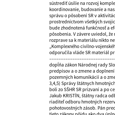
sústrediť úsilie na rozvoj kompl
koordinovanie, budovanie a nas
správu o pôsobení SR v aktivitá
prostredníctvom všetkých svoji
bude zhodnotená funkčnosť a efe
pôsobenia. V závere uviedol, ž
rozprave sa k materiálu nikto ne
„Komplexného civilno-vojenské
odporučila vláde SR materiál pr
–––––––––––––––––––––––––––––
dopĺňa zákon Národnej rady Slov
predpisov a o zmene a doplnení 
pozemných komunikácií a o zmen
3,4,5) Správy štátnych hmotných
boli zo SŠHR SR prizvaní a po c
Jakub KRISTÍN, štátny radca od
riaditeľ odboru hmotných rezer
pohotovostných zásob. Pán pred
tieto zákony pôjdu ako dva úpln