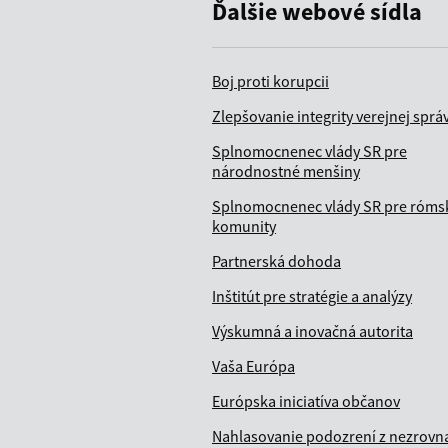
Ďalšie webové sídla
Boj proti korupcii
Zlepšovanie integrity verejnej sprá
Splnomocnenec vlády SR pre
národnostné menšiny
Splnomocnenec vlády SR pre róms
komunity
Partnerská dohoda
Inštitút pre stratégie a analýzy
Výskumná a inovačná autorita
Vaša Európa
Európska iniciatíva občanov
Nahlasovanie podozrení z nezrovna