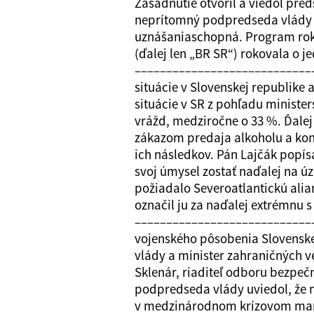
Zasadnutie otvoril a viedol pre
neprítomný podpredseda vlády a 
uznášaniaschopná. Program rok
(ďalej len „BR SR“) rokovala o 
–––––––––––––––––––––––––––––
situácie v Slovenskej republike 
situácie v SR z pohľadu minister
vrážd, medziročne o 33 %. Ďalej 
zákazom predaja alkoholu a kon
ich následkov. Pán Lajčák popísa
svoj úmysel zostať naďalej na ú
požiadalo Severoatlantickú alia
označil ju za naďalej extrémnu 
–––––––––––––––––––––––––––––
vojenského pôsobenia Slovensk
vlády a minister zahraničných v
Sklenár, riaditeľ odboru bezpečn
podpredseda vlády uviedol, že m
v medzinárodnom krízovom mana