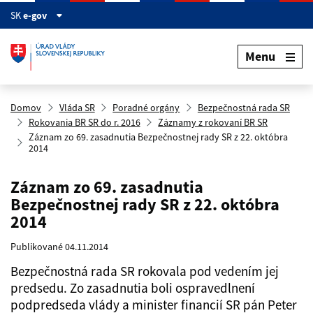
Preskočiť na hlavný obsah
SK
e-gov
Menu
Domov
Vláda SR
Poradné orgány
Bezpečnostná rada SR
Rokovania BR SR do r. 2016
Záznamy z rokovaní BR SR
Záznam zo 69. zasadnutia Bezpečnostnej rady SR z 22. októbra
2014
Záznam zo 69. zasadnutia
Bezpečnostnej rady SR z 22. októbra
2014
Publikované 04.11.2014
Bezpečnostná rada SR rokovala pod vedením jej
predsedu. Zo zasadnutia boli ospravedlnení
podpredseda vlády a minister financií SR pán Peter