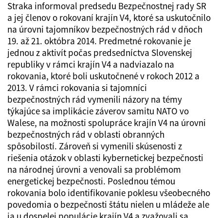
Straka informoval predsedu Bezpečnostnej rady SR
a jej členov o rokovaní krajín V4, ktoré sa uskutočnilo
na úrovni tajomníkov bezpečnostných rád v dňoch
19. až 21. októbra 2014. Predmetné rokovanie je
jednou z aktivít počas predsedníctva Slovenskej
republiky v rámci krajín V4 a nadviazalo na
rokovania, ktoré boli uskutočnené v rokoch 2012 a
2013. V rámci rokovania si tajomníci
bezpečnostných rád vymenili názory na témy
týkajúce sa implikácie záverov samitu NATO vo
Walese, na možnosti spolupráce krajín V4 na úrovni
bezpečnostných rád v oblasti obranných
spôsobilostí. Zároveň si vymenili skúsenosti z
riešenia otázok v oblasti kybernetickej bezpečnosti
na národnej úrovni a venovali sa problémom
energetickej bezpečnosti. Poslednou témou
rokovania bolo identifikovanie poklesu všeobecného
povedomia o bezpečnosti štátu nielen u mládeže ale
ja u dospelej populácie krajín V4 a zvažovali sa