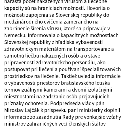
narastá počet nakazených vírusom a liečebné
kapacity sú na hraniciach možností. Hovorila o
možnosti zapojenia sa Slovenskej republiky do
medzinárodného cvičenia zameraného na
zabránenie šírenia vírusu, ktoré sa pripravuje v
Nemecku. Informovala o kapacitných možnostiach
Slovenskej republiky z hľadiska vybavenosti
zdravotníckym materiálom na transportovanie a
samotnú liečbu nakazených osôb a o stave
pripravenosti zdravotníckeho personálu, ako
postupovať pri liečení a používaní špecializovaných
prostriedkov na liečenie. Taktiež uviedla informácie
o vybavenosti priestorov bratislavského letiska
termovizuálnymi kamerami a dvomi izolačnými
miestnosťami na zadržanie osôb prejavujúcich
príznaky ochorenia. Podpredseda vlády pán
Miroslav Lajčák k príspevku pani ministerky doplnil
informácie zo zasadnutia Rady pre vonkajšie vzťahy
ministrov zahraničných vecí členských štátov