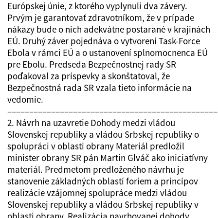
Európskej únie, z ktorého vyplynuli dva závery.
Prvým je garantovať zdravotníkom, že v prípade
nákazy bude o nich adekvátne postarané v krajinách
EÚ. Druhý záver pojednáva o vytvorení Task-Force
Ebola v rámci EÚ a o ustanovení splnomocnenca EÚ
pre Ebolu. Predseda Bezpečnostnej rady SR
poďakoval za príspevky a skonštatoval, že
Bezpečnostná rada SR vzala tieto informácie na
vedomie.
––––––––––––––––––––––––––––––––––––––––––––––––
2. Návrh na uzavretie Dohody medzi vládou
Slovenskej republiky a vládou Srbskej republiky o
spolupráci v oblasti obrany Materiál predložil
minister obrany SR pán Martin Glváč ako iniciatívny
materiál. Predmetom predloženého návrhu je
stanovenie základných oblastí foriem a princípov
realizácie vzájomnej spolupráce medzi vládou
Slovenskej republiky a vládou Srbskej republiky v
oblasti obrany. Realizácia navrhovanej dohody