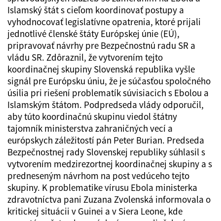
Islamský štát s cieľom koordinovať postupy a
vyhodnocovať legislatívne opatrenia, ktoré prijali
jednotlivé členské štáty Európskej únie (EÚ),
pripravovať návrhy pre Bezpečnostnú radu SR a
vládu SR. Zdôraznil, že vytvorením tejto
koordinačnej skupiny Slovenská republika vyšle
signál pre Európsku úniu, že je súčasťou spoločného
úsilia pri riešení problematík súvisiacich s Ebolou a
Islamským štátom. Podpredseda vlády odporučil,
aby túto koordinačnú skupinu viedol štátny
tajomník ministerstva zahraničných vecí a
európskych záležitostí pán Peter Burian. Predseda
Bezpečnostnej rady Slovenskej republiky súhlasil s
vytvorením medzirezortnej koordinačnej skupiny a s
predneseným návrhom na post vedúceho tejto
skupiny. K problematike vírusu Ebola ministerka
zdravotníctva pani Zuzana Zvolenská informovala o
kritickej situácii v Guinei a v Siera Leone, kde