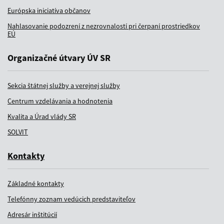
Európska iniciatíva občanov
Nahlasovanie podozrení z nezrovnalostí pri čerpaní prostriedkov
EÚ
Organizačné útvary ÚV SR
Sekcia štátnej služby a verejnej služby
Centrum vzdelávania a hodnotenia
Kvalita a Úrad vlády SR
SOLVIT
Kontakty
Základné kontakty
Telefónny zoznam vedúcich predstaviteľov
Adresár inštitúcií