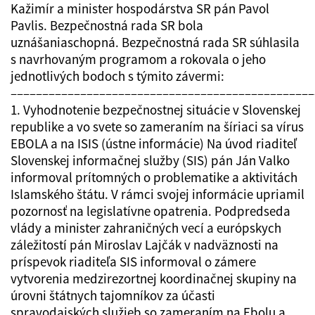
Kažimír a minister hospodárstva SR pán Pavol
Pavlis. Bezpečnostná rada SR bola
uznášaniaschopná. Bezpečnostná rada SR súhlasila
s navrhovaným programom a rokovala o jeho
jednotlivých bodoch s týmito závermi:
––––––––––––––––––––––––––––––––––––––––––––––––
1. Vyhodnotenie bezpečnostnej situácie v Slovenskej
republike a vo svete so zameraním na šíriaci sa vírus
EBOLA a na ISIS (ústne informácie) Na úvod riaditeľ
Slovenskej informačnej služby (SIS) pán Ján Valko
informoval prítomných o problematike a aktivitách
Islamského štátu. V rámci svojej informácie upriamil
pozornosť na legislatívne opatrenia. Podpredseda
vlády a minister zahraničných vecí a európskych
záležitostí pán Miroslav Lajčák v nadväznosti na
príspevok riaditeľa SIS informoval o zámere
vytvorenia medzirezortnej koordinačnej skupiny na
úrovni štátnych tajomníkov za účasti
spravodajských služieb so zameraním na Ebolu a