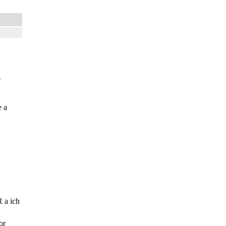
�
 a
 a ich
or