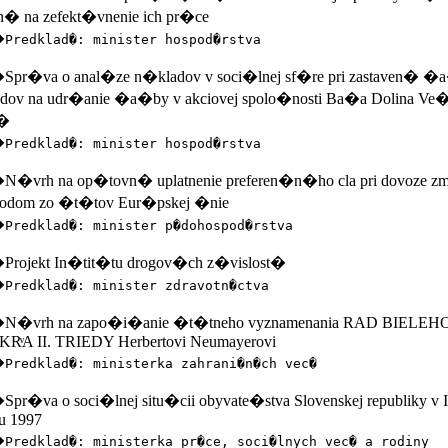
en� na zefekt�vnenie ich pr�ce
�
Predklad�: minister hospod�rstva
r�va o anal�ze n�kladov v soci�lnej sf�re pri zastaven� �
dov na udr�anie �a�by v akciovej spolo�nosti Ba�a Dolina V
�
�
Predklad�: minister hospod�rstva
vrh na op�tovn� uplatnenie preferen�n�ho cla pri dovoze zmr
odom zo �t�tov Eur�pskej �nie
�
Predklad�: minister p�dohospod�rstva
ojekt In�tit�tu drogov�ch z�vislost�
�
Predklad�: minister zdravotn�ctva
�vrh na zapo�i�anie �t�tneho vyznamenania RAD BIELEH
RͮA II. TRIEDY Herbertovi Neumayerovi
�
Predklad�: ministerka zahrani�n�ch vec�
r�va o soci�lnej situ�cii obyvate�stva Slovenskej republiky v I
u 1997
�
Predklad�: ministerka pr�ce, soci�lnych vec� a rodiny