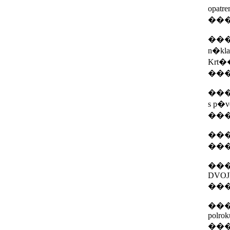
opatr
��
���Sp
n�kla
Krt�
��
���N�
s p�v
��
���Pr
��
���N
DVOJK
��
���Sp
polrok
��