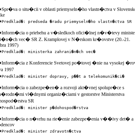
r�va o situ�cii v oblasti priemyseln�ho vlastn�ctva v Slovensk
ike
�
Predklad�: predseda �radu priemyseln�ho vlastn�ctva SR
form�cia o priebehu a v�sledkoch ofici�lnej n�v�tevy ministe
ni�n�ch vec� SR Z. Kramplovej v N�rskom kr�ovstve (20.-21.
bra 1997)
�
Predklad�: ministerka zahrani�n�ch vec�
form�cia z Konferencie Svetovej po�tovej �nie na vysokej �rov
a 1997
�
Predklad�: minister dopravy, p��t a telekomunik�ci�
form�cia o zabezpe�en� a rozvoji akt�vnej spolupr�ce s
n�rodn�mi vl�dnymi organiz�ciami v gestorstve Ministerstva
ospod�rstva SR
�
Predklad�: minister p�dohospod�rstva
form�cia o n�vrhu na rie�enie zabezpe�enia v��ivy det� a
odencov
�
Predklad�: minister zdravotn�ctva