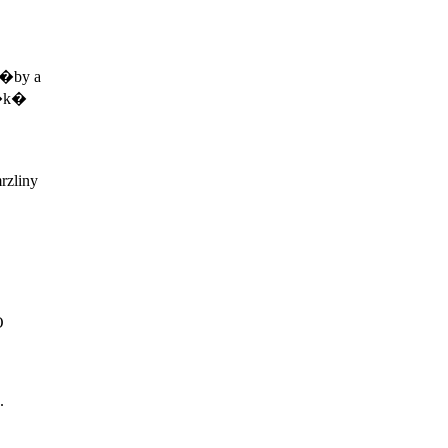
a�by a
e�k�
zliny
O
.