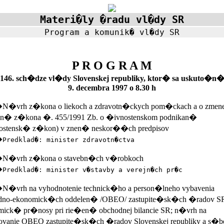
Materi�ly �radu vl�dy SR
Program a komunik� vl�dy SR
P R O G R A M
146. sch�dze vl�dy Slovenskej republiky, ktor� sa uskuto�n
9. decembra 1997 o 8.30 h
vrh z�kona o liekoch a zdravotn�ckych pom�ckach a o zmene
en� z�kona �. 455/1991 Zb. o �ivnostenskom podnikan�
ostensk� z�kon) v znen� neskor��ch predpisov
�
Predklad�: minister zdravotn�ctva
�vrh z�kona o stavebn�ch v�robkoch
�
Predklad�: minister v�stavby a verejn�ch pr�c
vrh na vyhodnotenie technick�ho a person�lneho vybavenia
dno-ekonomick�ch oddelen� /OBEO/ zastupite�sk�ch �radov SR
mick� pr�nosy pri rie�en� obchodnej bilancie SR; n�vrh na
ovanie OBEO zastupite�sk�ch �radov Slovenskej republiky a s�b