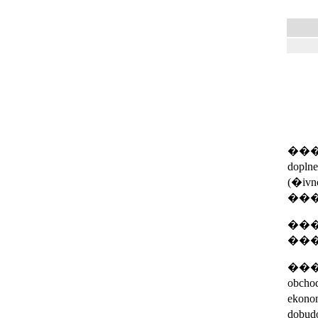
���N�
dopln
(�ivn
��
���N
��
���N�
obcho
ekono
dobud