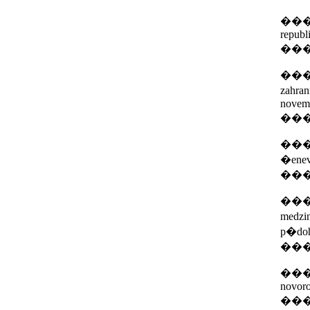
���Sp
republ
��
���In
zahra
novem
��
���In
�enev
��
���In
medzi
p�doh
��
���In
novor
��