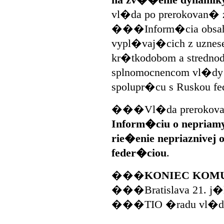
na zv��enie dynamiky
vl�da po prerokovan� z
���Inform�cia obsahuj
vypl�vaj�cich z uznes
kr�tkodobom a stredno
splnomocnencom vl�dy
spolupr�cu s Ruskou fe
���Vl�da prerokovala
Inform�ciu o nepriam
rie�enie nepriaznivej 
feder�ciou
.
���
KONIEC KOM
���Bratislava 21. j�
���TIO �radu vl�d