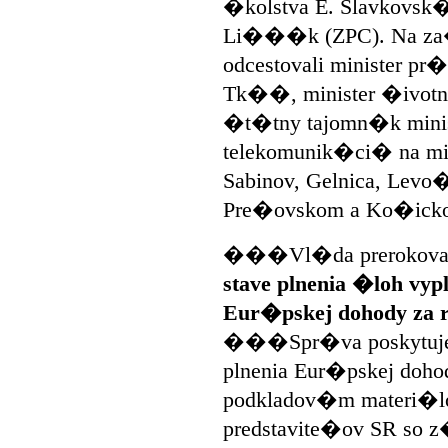
�kolstva E. Slavkovsk� (
Li���k (ZPC). Na za�
odcestovali minister pr
Tk��, minister �ivotn�
�t�tny tajomn�k minis
telekomunik�ci� na mi
Sabinov, Gelnica, Lev
Pre�ovskom a Ko�ickom
���Vl�da prerokovala
stave plnenia �loh vy
Eur�pskej dohody za r
���Spr�va poskytuje 
plnenia Eur�pskej doho
podkladov�m materi�l
predstavite�ov SR so 