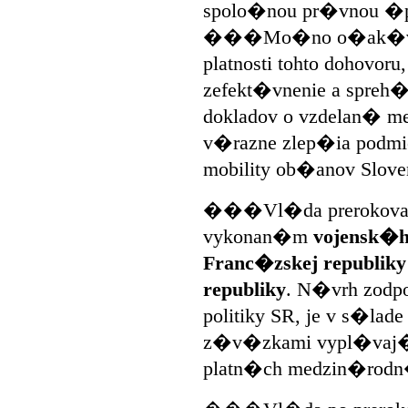
spolo�nou pr�vnou �
���Mo�no o�ak�va�
platnosti tohto dohovo
zefekt�vnenie a spreh�
dokladov o vzdelan� m
v�razne zlep�ia podmie
mobility ob�anov Sloven
���Vl�da prerokoval
vykonan�m
vojensk�h
Franc�zskej republik
republiky
. N�vrh zodp
politiky SR, je v s�lad
z�v�zkami vypl�vaj�ci
platn�ch medzin�rodn