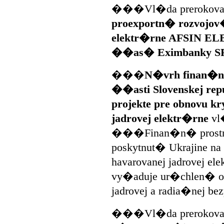
���Vl�da prerokovala
proexportn� rozvojov�
elektr�rne AFSIN ELB
��as� Eximbanky SR 
���
N�vrh finan�n
��asti Slovenskej re
projekte pre obnovu k
jadrovej elektr�rne
vl
���Finan�n� prostrie
poskytnut� Ukrajine na 
havarovanej jadrovej e
vy�aduje ur�chlen� 
jadrovej a radia�nej be
���Vl�da prerokovala