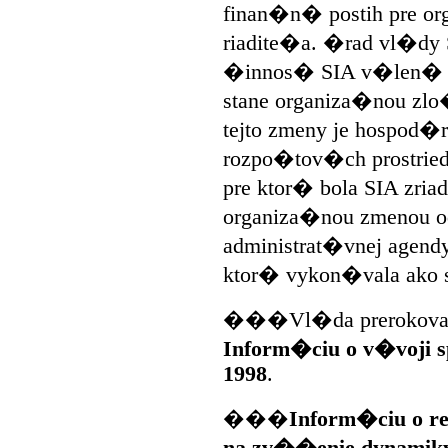
finan�n� postih pre org
riadite�a. �rad vl�dy 
�innos� SIA v�len� 
stane organiza�nou z
tejto zmeny je hospod�
rozpo�tov�ch prostrie
pre ktor� bola SIA zria
organiza�nou zmenou o
administrat�vnej agen
ktor� vykon�vala ako 
���Vl�da prerokovala
Inform�ciu o v�voji s
1998
.
���
Inform�ciu o re