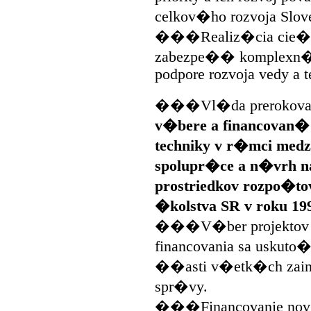
celkov�ho rozvoja Slov
���Realiz�cia cie�o
zabezpe�� komplexn� 
podpore rozvoja vedy a t
���Vl�da prerokovala
v�bere a financovan�
techniky v r�mci medz
spolupr�ce a n�vrh n
prostriedkov rozpo�to
�kolstva SR v roku 199
���V�ber projektov a
financovania sa uskuto
��asti v�etk�ch zain
spr�vy.
���Financovanie nov�