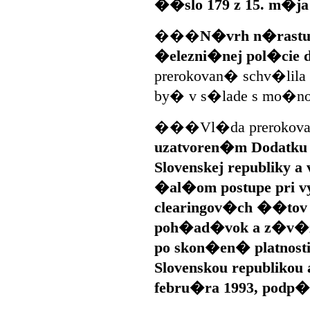
��slo 179 z 15. m�ja
���
N�vrh n�rastu
�elezni�nej pol�cie d
prerokovan� schv�lila
by� v s�lade s mo�n
���Vl�da prerokoval
uzatvoren�m Dodatku 
Slovenskej republiky a
�al�om postupe pri v
clearingov�ch ��tov a
poh�ad�vok a z�v�zk
po skon�en� platnosti
Slovenskou republikou 
febru�ra 1993, podp�s