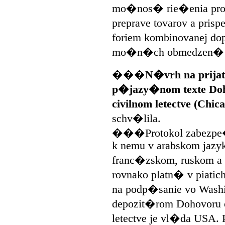
mo�nos� rie�enia pro
preprave tovarov a pr
foriem kombinovanej d
mo�n�ch obmedzen� v 
���
N�vrh na prijat
p�jazy�nom texte Do
civilnom letectve (Chic
schv�lila.
���Protokol zabezpe�u
k nemu v arabskom jazyk
franc�zskom, ruskom a 
rovnako platn� v piatic
na podp�sanie vo Wash
depozit�rom Dohovoru 
letectve je vl�da USA.