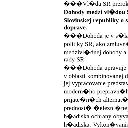
���Vl�da SR prerokov
Dohody medzi vl�dou S
Slovinskej republiky o
doprave
.
���Dohoda je v s�lade
politiky SR, ako zmlu
medzivl�dnej dohody a
rady SR.
���Dohoda upravuje p
v oblasti kombinovanej
jej vypracovanie predst
modern�ho prepravn�h
prijate�n�ch alternat�
prednost� �elezni�nej 
h�adiska ochrany obyva
h�adiska. Vykon�vani