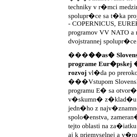
techniky v r�mci medzi
spolupr�ce sa t�ka pr
- COPERNICUS, EUREK
programov VV NATO a n
dvojstrannej spolupr�ce
���
��as� Slovensk
programe Eur�pskej �
rozvoj
vl�da po prerok
���Vstupom Slovensk
programu E� sa otvor�
v�skumn� z�klad�u pri
jedn�ho z najv�znamn
spolo�enstva, zameran
tejto oblasti na za�iat
aj k priemyselnej a v�r