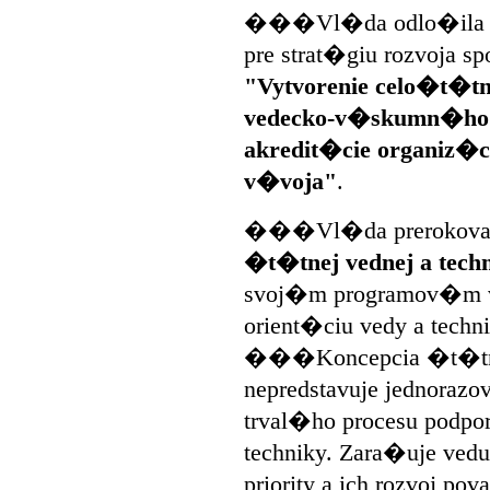
���Vl�da odlo�ila pr
pre strat�giu rozvoja s
"Vytvorenie celo�t�
vedecko-v�skumn�ho 
akredit�cie organiz�
v�voja"
.
���Vl�da prerokoval
�t�tnej vednej a techni
svoj�m programov�m v
orient�ciu vedy a techn
���Koncepcia �t�tnej 
nepredstavuje jednora
trval�ho procesu podpor
techniky. Zara�uje ved
priority a ich rozvoj p