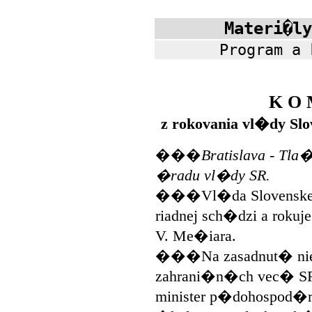
Materi�ly
Program a 
K O 
z rokovania vl�dy Slo
���
Bratislava - Tl
�radu vl�dy SR.
���Vl�da Slovenskej r
riadnej sch�dzi a roku
V. Me�iara.
���Na zasadnut� nie
zahrani�n�ch vec� SR
minister p�dohospod�rst