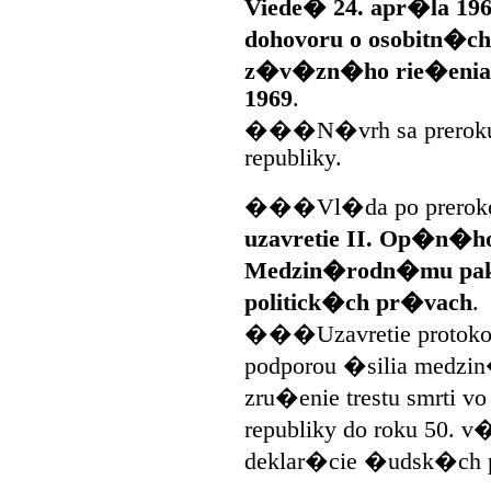
Viede� 24. apr�la 19
dohovoru o osobitn�c
z�v�zn�ho rie�enia s
1969
.
���N�vrh sa prerokuje
republiky.
���Vl�da po preroko
uzavretie II. Op�n�ho
Medzin�rodn�mu pakt
politick�ch pr�vach
.
���Uzavretie protokolu
podporou �silia medzi
zru�enie trestu smrti v
republiky do roku 50. v
deklar�cie �udsk�ch 