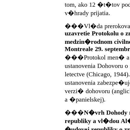
tom, ako 12 �t�tov po
v�hrady prijatia.
���Vl�da prerokovala
uzavretie Protokolu o 
medzin�rodnom civiln
Montreale 29. septemb
���Protokol men� a
ustanovenia Dohovoru 
letectve (Chicago, 19
ustanovenia zabezpe�u
verzi� dohovoru (anglick
a �panielskej).
���
N�vrh Dohody m
republiky a vl�dou Al
�udovej republiky o z