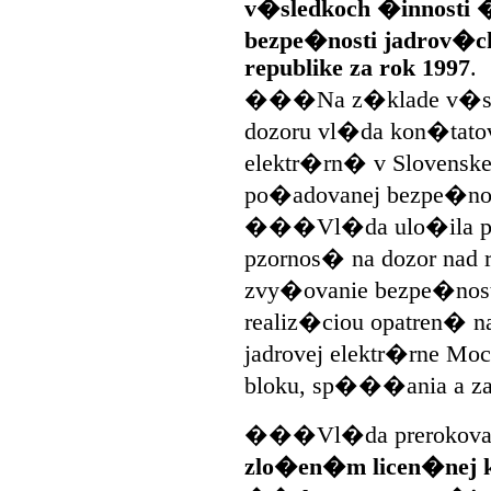
v�sledkoch �innosti 
bezpe�nosti jadrov�ch
republike za rok 1997
.
���Na z�klade v�sl
dozoru vl�da kon�tato
elektr�rn� v Slovenskej
po�adovanej bezpe�nos
���Vl�da ulo�ila pr
pzornos� na dozor nad 
zvy�ovanie bezpe�nosti
realiz�ciou opatren� 
jadrovej elektr�rne Mo
bloku, sp���ania a za
���Vl�da prerokoval
zlo�en�m licen�nej k