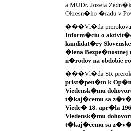
a MUDr. Jozefa Zedn�ka
Okresn�ho �radu v Pov
���Vl�da prerokovala
Inform�ciu o aktivit�
kandidat�ry Slovenskej
�lena Bezpe�nostnej 
n�rodov na obdobie r
���Vl�da SR preroko
prist�pen�m k Op�n
Viedensk�mu dohovoru
t�kaj�cemu sa z�v�z
Viede� 18. apr�la 19
Viedensk�mu dohovoru
t�kaj�cemu sa z�v�z