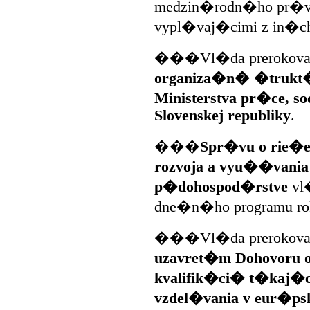
medzin�rodn�ho pr�v
vypl�vaj�cimi z in�c
���Vl�da prerokoval
organiza�n� �trukt�
Ministerstva pr�ce, s
Slovenskej republiky
.
���
Spr�vu o rie�
rozvoja a vyu��vania
p�dohospod�rstve
vl�
dne�n�ho programu rok
���Vl�da prerokoval
uzavret�m Dohovoru
kvalifik�ci� t�kaj�c
vzdel�vania v eur�ps