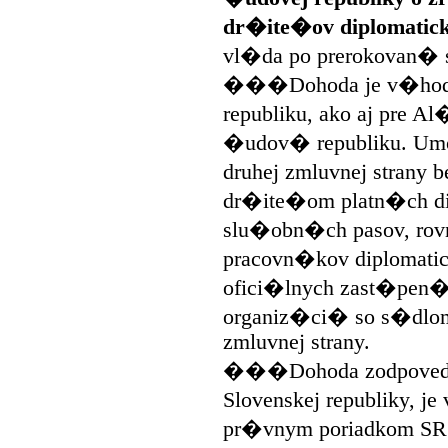
dr�ite�ov diplomatic
vl�da po prerokovan� 
���Dohoda je v�hodn
republiku, ako aj pre 
�udov� republiku. 
druhej zmluvnej stran
dr�ite�om platn�ch di
slu�obn�ch pasov, rovn
pracovn�kov diplomati
ofici�lnych zast�pen
organiz�ci� so s�dlo
zmluvnej strany.
���Dohoda zodpoved�
Slovenskej republiky, j
pr�vnym poriadkom S