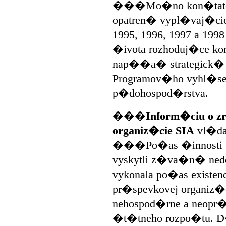
���Mo�no kon�tato
opatren� vypl�vaj�cic
1995, 1996, 1997 a 199
�ivota rozhoduj�ce k
nap��a� strategick� ci
Programov�ho vyhl�sen
p�dohospod�rstva.
���
Inform�ciu o 
organiz�cie SIA
vl�da 
���Po�as �innosti SI
vyskytli z�va�n� nedo
vykonala po�as existenc
pr�spevkovej organiz�ci
nehospod�rne a neopr�
�t�tneho rozpo�tu. D