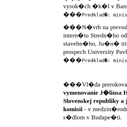
vysok�ch �k�l v Bansk
���
Predklad�: mini
���N�vrh na prevod 
intern�tu Stredn�ho 
stavebn�ho, Ju�n� tri
prospech Univerzity Pa
���
Predklad�: mini
���Vl�da prerokoval
vymenovanie J�liusa H
Slovenskej republiky a
komisii
- v medzin�rodn
s�dlom v Budape�ti.