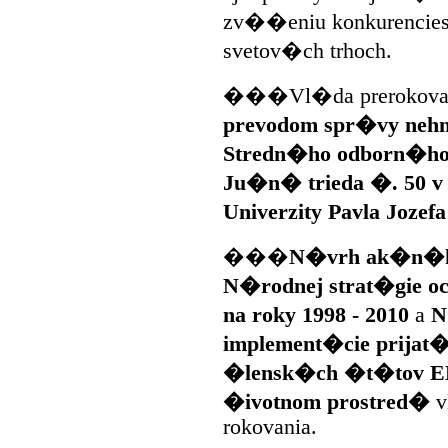
zv��eniu konkurencies
svetov�ch trhoch.
���Vl�da prerokoval
prevodom spr�vy nehn
Stredn�ho odborn�ho
Ju�n� trieda �. 50 v
Univerzity Pavla Joze
���
N�vrh ak�n�ho
N�rodnej strat�gie och
na roky 1998 - 2010
a
N
implement�cie prijat�
�lensk�ch �t�tov EH
�ivotnom prostred�
v
rokovania.