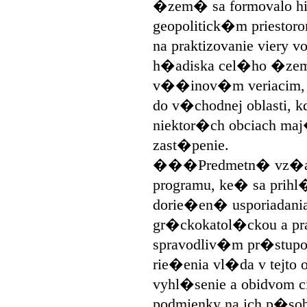
�zem� sa formovalo hi
geopolitick�m priestor
na praktizovanie viery
h�adiska cel�ho �zemi
v��inov�m veriacim, s
do v�chodnej oblasti, k
niektor�ch obciach m
zast�penie.
���Predmetn� vz�ahy 
programu, ke� sa prih
dorie�en� usporiadani
gr�ckokatol�ckou a pr
spravodliv�m pr�stupo
rie�enia vl�da v tejto 
vyhl�senie a obidvom c
podmienky na ich p�sob