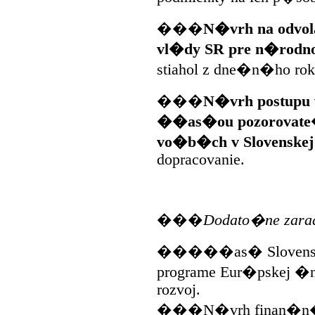
���
N�vrh na odvol
vl�dy SR pre n�rodno
stiahol z dne�n�ho rok
���
N�vrh postupu v
��as�ou pozorovate
vo�b�ch v Slovenskej 
dopracovanie.
���
Dodato�ne zara
�����as� Slovenskej
programe Eur�pskej �n
rozvoj.
���N�vrh finan�n�ho