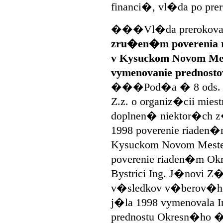
financi�, vl�da po pre
���Vl�da prerokoval
zru�en�m poverenia 
v Kysuckom Novom Mest
vymenovanie prednost
���Pod�a � 8 ods. 2
Z.z. o organiz�cii mies
doplnen� niektor�ch 
1998 poverenie riaden
Kysuckom Novom Meste 
poverenie riaden�m O
Bystrici Ing. J�novi 
v�sledkov v�berov�ho
j�la 1998 vymenovala I
prednostu Okresn�ho 