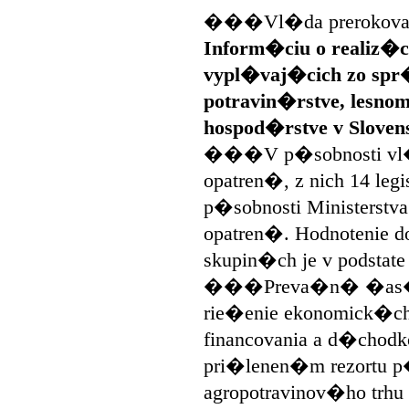
���Vl�da prerokovala
Inform�ciu o realiz�
vypl�vaj�cich zo spr
potravin�rstve, lesno
hospod�rstve v Slovens
���V p�sobnosti vl�
opatren�, z nich 14 leg
p�sobnosti Ministerst
opatren�. Hodnotenie do
skupin�ch je v podstate
���Preva�n� �as� o
rie�enie ekonomick�ch
financovania a d�chodk
pri�lenen�m rezortu 
agropotravinov�ho trhu 