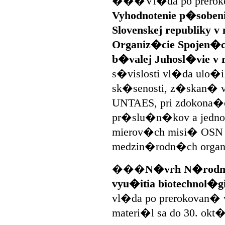
���Vl�da po prerokov
Vyhodnotenie p�sob
Slovenskej republiky
Organiz�cie Spojen
b�valej Juhosl�vie v 
s�vislosti vl�da ulo�il
sk�senosti, z�skan�
UNTAES, pri zdokona
pr�slu�n�kov a jednot
mierov�ch misi� OSN
medzin�rodn�ch orga
���
N�vrh N�rodn�
vyu�itia biotechnol�gi
vl�da po prerokovan� 
materi�l sa do 30. okt�