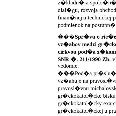
z�kladn� a spolo�n� c
dial�gu, rozvoja obcho
finan�nej a technickej 
podmienok na postupn�
���
Spr�vu o rie�e
vz�ahov medzi gr�ck
cirkvou pod�a z�konn
SNR �. 211/1990 Zb
. 
vedomie.
���Pod�a pr�slu�nos
vz�ahuje na pravosl�v
pravosl�vnu michalovs
gr�ckokatol�cke bisk
gr�ckokatol�cky exarch
gr�ckokatol�ckej a pra