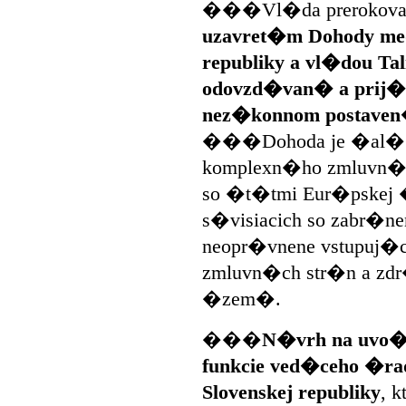
���Vl�da prerokoval
uzavret�m Dohody med
republiky a vl�dou Tal
odovzd�van� a prij�
nez�konnom postave
���Dohoda je �al��
komplexn�ho zmluvn�ho
so �t�tmi Eur�pskej 
s�visiacich so zabr�n
neopr�vnene vstupuj�
zmluvn�ch str�n a zdr
�zem�.
���
N�vrh na uvo�n
funkcie ved�ceho �rad
Slovenskej republiky
, 