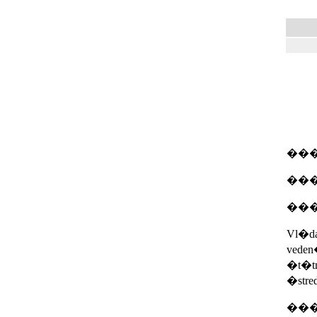
��
���5.
��
Vl�da 
veden
�t�tn
�stre
���Na