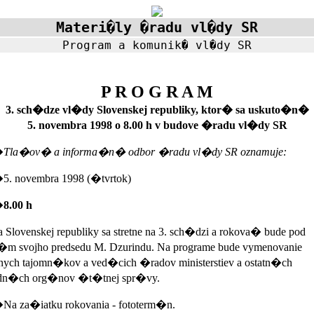
Materi�ly �radu vl�dy SR
Program a komunik� vl�dy SR
P R O G R A M
3. sch�dze vl�dy Slovenskej republiky, ktor� sa uskuto�n�
5. novembra 1998 o 8.00 h v budove �radu vl�dy SR
�
Tla�ov� a informa�n� odbor �radu vl�dy SR oznamuje:
 novembra 1998 (�tvrtok)
�
8.00 h
Slovenskej republiky sa stretne na 3. sch�dzi a rokova� bude pod
�m svojho predsedu M. Dzurindu. Na programe bude vymenovanie
ych tajomn�kov a ved�cich �radov ministerstiev a ostatn�ch
dn�ch org�nov �t�tnej spr�vy.
 za�iatku rokovania - fototerm�n.