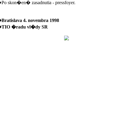
 skon�en� zasadnutia - pressfoyer.
atislava 4. novembra 1998
IO �radu vl�dy SR