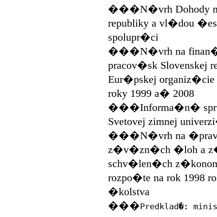
���N�vrh Dohody med
republiky a vl�dou �esk
spolupr�ci
���N�vrh na finan�
pracov�sk Slovenskej r
Eur�pskej organiz�cie
roky 1999 a� 2008
���Informa�n� spr�v
Svetovej zimnej univerz
���N�vrh na �pravu
z�v�zn�ch �loh a z
schv�len�ch z�konom 
rozpo�te na rok 1998 ro
�kolstva
���
Predklad�: mini