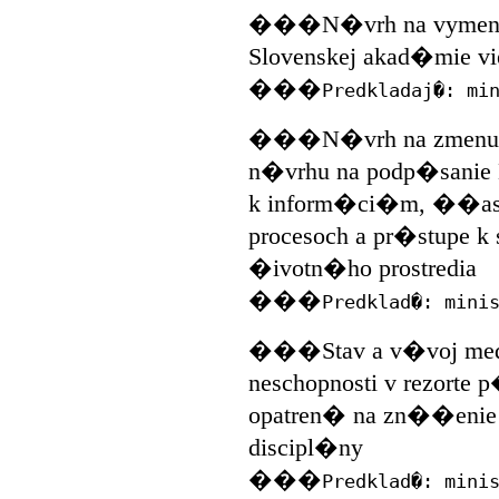
���N�vrh na vymenov
Slovenskej akad�mie vi
���
Predkladaj�: mi
���N�vrh na zmenu uz
n�vrhu na podp�sanie
k inform�ci�m, ��asti
procesoch a pr�stupe k 
�ivotn�ho prostredia
���
Predklad�: mini
���Stav a v�voj medzi
neschopnosti v rezorte
opatren� na zn��enie 
discipl�ny
���
Predklad�: mini