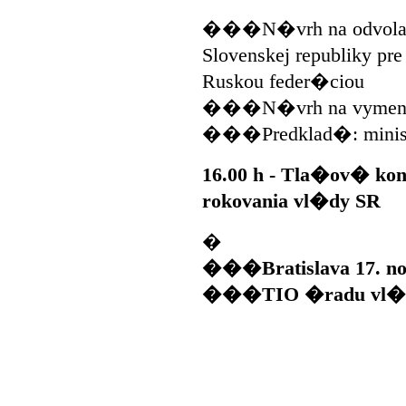
���N�vrh na odvolan
Slovenskej republiky p
Ruskou feder�ciou
���N�vrh na vymenov
���Predklad�: minist
16.00 h - Tla�ov� kon
rokovania vl�dy SR
�
���Bratislava 17. no
���TIO �radu vl�