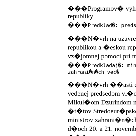
���Programov� vyhl�
republiky
���
Predklad�: pred
���N�vrh na uzavreti
republikou a �eskou rep
vz�jomnej pomoci pri m
���
Predkladaj�: mi
zahrani�n�ch vec�
���N�vrh ��asti dele
vedenej predsedom vl�d
Mikul�om Dzurindom n
�t�tov Stredoeur�pske
ministrov zahrani�n�c
d�och 20. a 21. novem