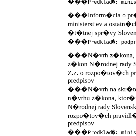
���
Predklad�: mini
���Inform�cia o pr�
ministerstiev a ostatn
�t�tnej spr�vy Slovens
���
Predklad�: podp
���N�vrh z�kona, k
z�kon N�rodnej rady Sl
Z.z. o rozpo�tov�ch 
predpisov
���N�vrh na skr�ten�
n�vrhu z�kona, ktor
N�rodnej rady Slovenske
rozpo�tov�ch pravidl
predpisov
���
Predklad�: mini