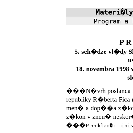
Materi�ly
Program a 
P R
5. sch�dze vl�dy Sl
u
18. novembra 1998
s
���N�vrh poslanca N�
republiky R�berta Fica
men� a dop��a z�kon 
z�kon v znen� neskor
���
Predklad�: mini