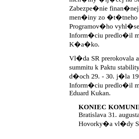
Zabezpe�nie finan�nej
men�iny zo �t�tneho r
Programov�ho vyhl�se
Inform�ciu predlo�il m
K�a�ko.
Vl�da SR prerokovala a
summitu k Paktu stabil
d�och 29. - 30. j�la 19
Inform�ciu predlo�il 
Eduard Kukan.
KONIEC KOMUN
Bratislava 31. august
Hovorky�a vl�dy SR