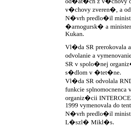
od�at�ch z v�chovy o
v�chovy zveren�, a od
N�vrh predlo�il minist
�arnogursk� a ministe
Kukan.
Vl�da SR prerokovala a
odvolanie a vymenovan
SR v spolo�nej orga
s�dlom v �tet�ne.
Vl�da SR odvolala RND
funkcie splnomocnenca
organiz�cii INTEROCE
1999 vymenovala do tent
N�vrh predlo�il minist
L�szl� Mikl�s.