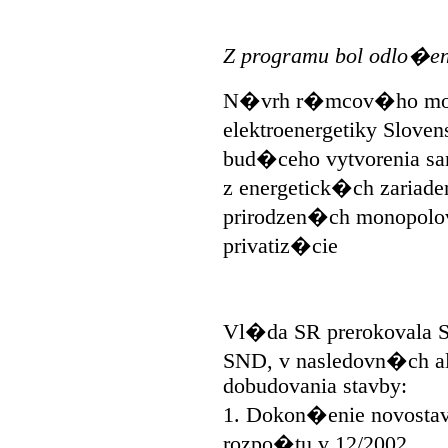
Z programu bol odlo�e
N�vrh r�mcov�ho mod
elektroenergetiky Slov
bud�ceho vytvorenia s
z energetick�ch zaria
prirodzen�ch monopolo
privatiz�cie
Vl�da SR prerokovala S
SND, v nasledovn�ch a
dobudovania stavby:
1. Dokon�enie novost
rozpo�tu v 12/2002