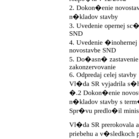
2. Dokon�enie novostav
n�kladov stavby
3. Uvedenie opernej sc
SND
4. Uvedenie �inoherne
novostavbe SND
5. Do�asn� zastavenie
zakonzervovanie
6. Odpredaj celej stavby
Vl�da SR vyjadrila s�h
�.2 Dokon�enie novost
n�kladov stavby s ter
Spr�vu predlo�il mini
Vl�da SR prerokovala a
priebehu a v�sledkoch p