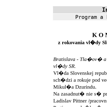
I
Program a 
K O 
z rokovania vl�dy Sl
Bratislava - Tla�ov� 
vl�dy SR.
Vl�da Slovenskej republ
sch�dzi a rokuje pod v
Mikul�a Dzurindu.
Na zasadnut� nie s� p
Ladislav Pittner /pracov