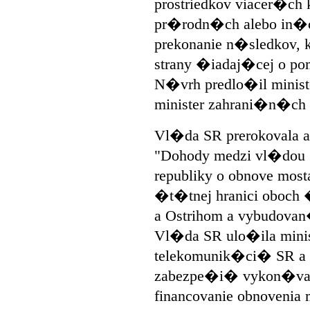
prostriedkov viacer�ch
pr�rodn�ch alebo in�c
prekonanie n�sledkov, k
strany �iadaj�cej o po
N�vrh predlo�il ministe
minister zahrani�n�ch
Vl�da SR prerokovala a
"Dohody medzi vl�dou
republiky o obnove most
�t�tnej hranici oboch
a Ostrihom a vybudova
Vl�da SR ulo�ila minis
telekomunik�ci� SR a 
zabezpe�i� vykon�van
financovanie obnovenia