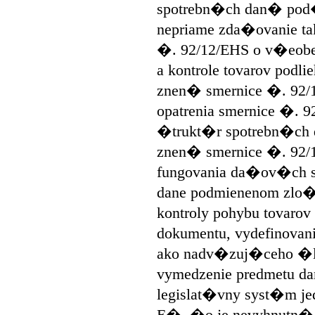
spotrebn�ch dan� pod�a 
nepriame zda�ovanie ta
�. 92/12/EHS o v�eobe
a kontrole tovarov podli
znen� smernice �. 92/1
opatrenia smernice �. 
�trukt�r spotrebn�ch 
znen� smernice �. 92/1
fungovania da�ov�ch s
dane podmienenom zlo�
kontroly pohybu tovaro
dokumentu, vydefinovan
ako nadv�zuj�ceho �l
vymedzenie predmetu d
legislat�vny syst�m je