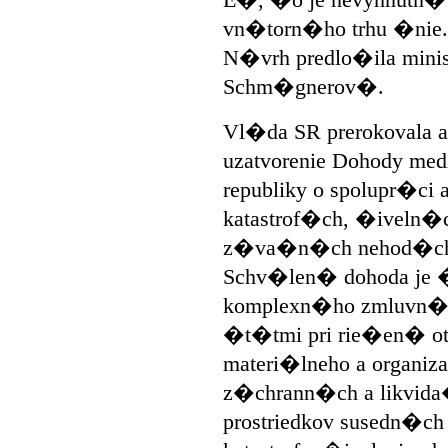
E�, �o je nevyhnutn� 
vn�torn�ho trhu �nie.
N�vrh predlo�ila minis
Schm�gnerov�.
Vl�da SR prerokovala a
uzatvorenie Dohody me
republiky o spolupr�ci 
katastrof�ch, �iveln
z�va�n�ch nehod�c
Schv�len� dohoda je
komplexn�ho zmluvn�
�t�tmi pri rie�en� o
materi�lneho a organi
z�chrann�ch a likvid
prostriedkov susedn�ch