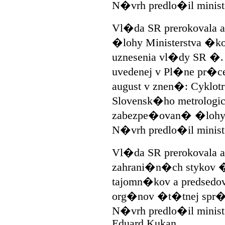
N�vrh predlo�il ministe
Vl�da SR prerokovala a
�lohy Ministerstva �k
uznesenia vl�dy SR �. 
uvedenej v Pl�ne pr�ce
august v znen�: Cyklo
Slovensk�ho metrologi
zabezpe�ovan� �lohy
N�vrh predlo�il minis
Vl�da SR prerokovala 
zahrani�n�ch stykov 
tajomn�kov a predsedo
org�nov �t�tnej spr�v
N�vrh predlo�il minis
Eduard Kukan.