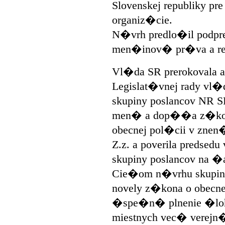
Slovenskej republiky p
organiz�cie.
N�vrh predlo�il podpr
men�inov� pr�va a re
Vl�da SR prerokovala a
Legislat�vnej rady vl�
skupiny poslancov NR S
men� a dop��a z�kon
obecnej pol�cii v zne
Z.z. a poverila predse
skupiny poslancov na �
Cie�om n�vrhu skupiny
novely z�kona o obecne
�spe�n� plnenie �loh
miestnych vec� verejn�