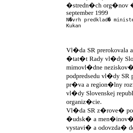
�stredn�ch org�nov �
september 1999
N�vrh predklad� minist
Kukan
Vl�da SR prerokovala a
�tat�t Rady vl�dy Slov
mimovl�dne neziskov� 
podpredsedu vl�dy SR
pr�va a region�lny roz
vl�dy Slovenskej repu
organiz�cie.
Vl�da SR z�rove� pove
�udsk� a men�inov� p
vystavi� a odovzda� 