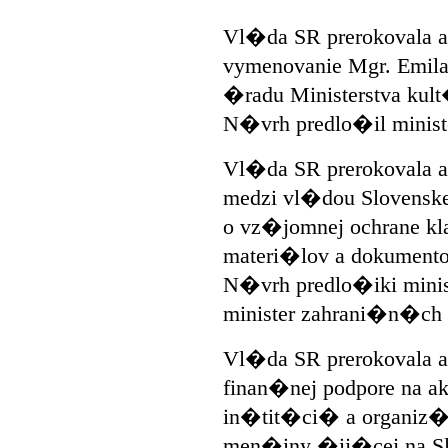
Vl�da SR prerokovala 
vymenovanie Mgr. Emila
�radu Ministerstva kul
N�vrh predlo�il minis
Vl�da SR prerokovala 
medzi vl�dou Slovenske
o vz�jomnej ochrane k
materi�lov a dokumento
N�vrh predlo�iki minist
minister zahrani�n�ch
Vl�da SR prerokovala a
finan�nej podpore na 
in�tit�ci� a organiz
men�iny �ij�cej na Sl