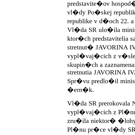
predstavite�ov hospod�
vl�dy Po�skej republ
republike v d�och 22. a
Vl�da SR ulo�ila minis
ktor�ch predstavitelia 
stretnut� JAVORINA IV
vypl�vaj�cich z v�sle
skupin�ch a zaznamena
stretnutia JAVORINA IV
Spr�vu predlo�il mini
�ern�k.
Vl�da SR prerokovala 
vypl�vaj�cich z Pl�nu
zru�ila niektor� �lohy
Pl�nu pr�ce vl�dy SR 