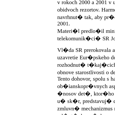
v rokoch 2000 a 2001 v
obidvoch rezortov. Har
navrhnut� tak, aby pr
2001.
Materi�l predlo�il min
telekomunik�ci� SR Jo
Vl�da SR prerokovala a
uzavretie Eur�pskeho 
rozhodnut� t�kaj�cich sa
obnove starostlivosti o 
Tento dohovor, spolu s
ob�ianskopr�vnych as
�nosov det�, ktor�ho 
u� sk�r, predstavuj
zmluvn� mechanizmus 