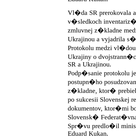
Vl�da SR prerokovala a
v�sledkoch inventariz�
zmluvnej z�kladne medz
Ukrajinou a vyjadrila 
Protokolu medzi vl�dou
Ukrajiny o dvojstrann
SR a Ukrajinou.
Podp�sanie protokolu 
postupn�ho posudzovani
z�kladne, ktor� prebie
po sukcesii Slovenskej 
dokumentov, ktor�mi 
Slovensk� Federat�vna
Spr�vu predlo�il mini
Eduard Kukan.