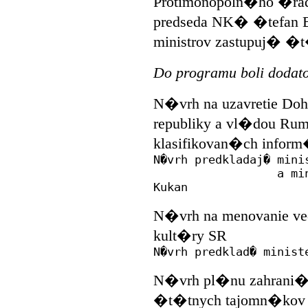
Protimonopoln�ho �ra
predseda NK� �tefan
ministrov zastupuj� �t
Do programu boli dodat
N�vrh na uzavretie Doh
republiky a vl�dou Ru
klasifikovan�ch infor
N�vrh predkladaj� mini
a minister zah
Kukan
N�vrh na menovanie ve
kult�ry SR
N�vrh predklad� minist
N�vrh pl�nu zahrani�
�t�tnych tajomn�kov a