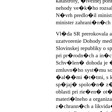
katastrofy, �ivelnej po
nehody ve�k�ho rozsa
N�vrh predlo�il ministe
minister zahrani�n�ch
Vl�da SR prerokovala a
uzatvorenie Dohody me
Slovinskej republiky o 
pri pr�rodn�ch a in�ch
Schv�len� dohoda je 
zmluvn�ho syst�mu s
�al��mi �t�tmi, s kt
sp�jaj� spolo�n� z�u
oblasti pri rie�en� ot
materi�lneho a organ
z�chrann�ch a likvid