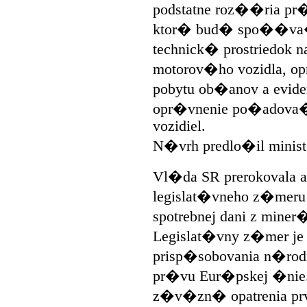
podstatne roz��ria p
ktor� bud� spo��va
technick� prostriedok n
motorov�ho vozidla, 
pobytu ob�anov a evide
opr�vnenie po�adova�
vozidiel.
N�vrh predlo�il ministe
Vl�da SR prerokovala 
legislat�vneho z�meru
spotrebnej dani z miner�
Legislat�vny z�mer je
prisp�sobovania n�rod
pr�vu Eur�pskej �nie
z�v�zn� opatrenia prv