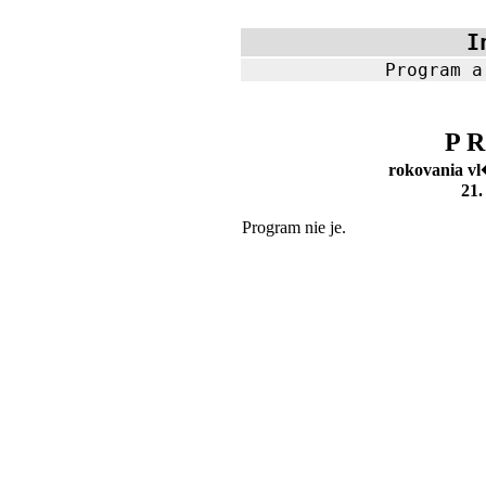
I
Program a
P R
rokovania vl
21.
Program nie je.