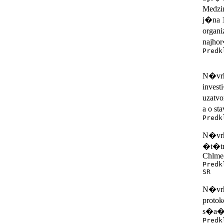
Medzin
j�na 
organ
najhor
Predk
a m
N�vrh
inves
uzatv
a o s
Predk
N�vrh
�t�tn
Chlme
Predk
SR
N�vrh
protok
s�a�
Predk