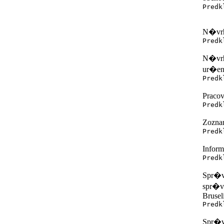
Predk
a m
N�vrh
Predk
N�vrh
ur�en
Predk
Praco
Predk
Zozna
Predk
Infor
Predk
Spr�va
spr�vy
Bruseli
Predk
Spr�va