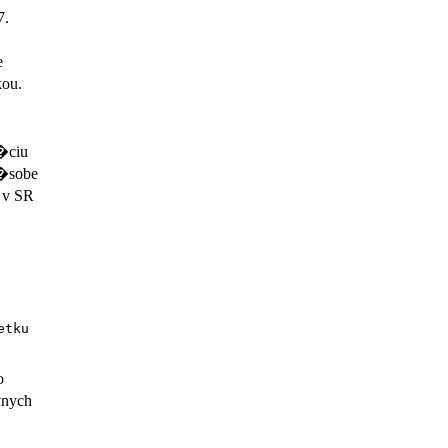
7.
e
kou.
�ciu
�sobe
 v SR
etku
o
vnych