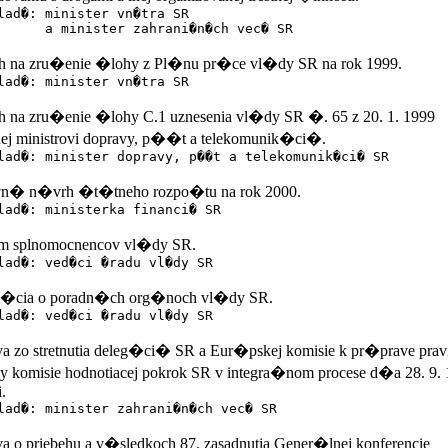
lad�: minister vn�tra SR
inister zahrani�n�ch vec� SR
 na zru�enie �lohy z Pl�nu pr�ce vl�dy SR na rok 1999.
lad�: minister vn�tra SR
 na zru�enie �lohy C.1 uznesenia vl�dy SR �. 65 z 20. 1. 1999
ej ministrovi dopravy, p��t a telekomunik�ci�.
lad�: minister dopravy, p��t a telekomunik�ci� SR
vn� n�vrh �t�tneho rozpo�tu na rok 2000.
lad�: ministerka financi� SR
m splnomocnencov vl�dy SR.
lad�: ved�ci �radu vl�dy SR
m�cia o poradn�ch org�noch vl�dy SR.
lad�: ved�ci �radu vl�dy SR
 zo stretnutia deleg�ci� SR a Eur�pskej komisie k pr�prave pravi
 komisie hodnotiacej pokrok SR v integra�nom procese d�a 28. 9. 
.
lad�: minister zahrani�n�ch vec� SR
 o priebehu a v�sledkoch 87. zasadnutia Gener�lnej konferencie