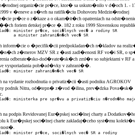
�rodnej organiz�cie pr�ce, ktor� sa uskuto�nilo v d�och 1. - 1
1999 v �eneve a n�vrh na ratifik�ciu Dohovoru Medzin�rodnej
iz�cie pr�ce o z�kaze a o okam�it�ch opatreniach na odstr�neni
��ch foriem detskej pr�ce �. 182 z roku 1999 Slovenskou republi
lad�: minister pr�ce, soci�lnych vec� a rodiny SR
inister zahrani�n�ch vec� SR
 inform�cie o �pecifik�cii predpokladan�ch n�kladov na realiz
ti�n�ch z�merov MZV SR z �asti zadl�enosti RF vo�i SR, o sp
orenia odberate�sko-dod�vate�sk�ch zml�v so subjektami v RF a
tave vysporiadania poh�ad�vky v zahrani��.
lad�: minister zahrani�n�ch vec� SR
 na vydanie rozhodnutia o privatiz�cii �asti podniku AGROKOV
y podnik Nitra, od�tepn� z�vod �ilina, prev�dzka Pova�sk�
c.
lad�: ministerka pre spr�vu a privatiz�ciu n�rodn�ho maj
 na podpis Revidovanej Eur�pskej soci�lnej charty a Dodatkov�h
olu k Eur�pskej soci�lnej charte zakladaj�ceho syst�mu kolekt�
nost�.
lad�: minister pr�ce, soci�lnych vec� SR a rodiny