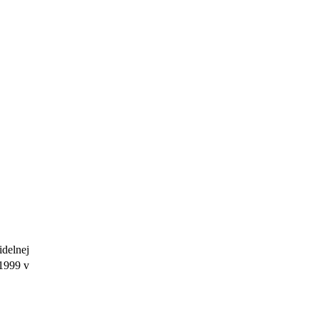
delnej
1999 v