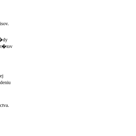
sov.
l�dy
�t�tov
ej
deniu
ctva.