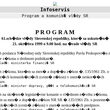
Infoservis
Program a komunik� vl�dy SR
P R O G R A M
61.sch�dze vl�dy Slovenskej republiky, ktor� sa uskuto�n�
21. okt�bra 1999 o 9.00 hod. na �rade vl�dy SR
poslanca N�rodnej rady Slovenskej republiky Pavla Prokopovi�a 
ie z�kona o drobnom podnikan�.
lad�: ministerka financi� SR
 z�kona, ktor�m sa men� a dop��a z�kon �. 135/1961 Zb. o
n�ch komunik�ci�ch (cestn� z�kon) v znen� neskor��ch
sov.
lad�: minister dopravy, p��t a telekomunik�ci� SR
 na skr�ten� legislat�vne konanie o vl�dnom n�vrhu z�kona,
m sa men� a dop��a z�kon NR SR �.135/1961 Zb. o pozemn�
ik�ci�ch (cestn� z�kon) v znen� neskor��ch predpisov.
lad�: minister dopravy, p��t a telekomunik�ci� SR