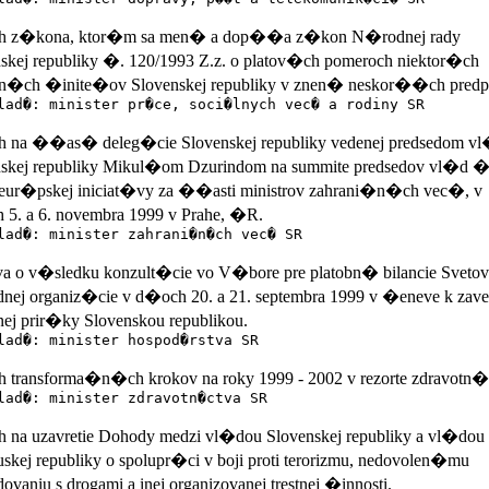
 z�kona, ktor�m sa men� a dop��a z�kon N�rodnej rady
skej republiky �. 120/1993 Z.z. o platov�ch pomeroch niektor�ch
n�ch �inite�ov Slovenskej republiky v znen� neskor��ch predpi
lad�: minister pr�ce, soci�lnych vec� a rodiny SR
 na ��as� deleg�cie Slovenskej republiky vedenej predsedom v
nskej republiky Mikul�om Dzurindom na summite predsedov vl�d 
oeur�pskej iniciat�vy za ��asti ministrov zahrani�n�ch vec�, v
5. a 6. novembra 1999 v Prahe, �R.
lad�: minister zahrani�n�ch vec� SR
a o v�sledku konzult�cie vo V�bore pre platobn� bilancie Svetov
nej organiz�cie v d�och 20. a 21. septembra 1999 v �eneve k zave
ej prir�ky Slovenskou republikou.
lad�: minister hospod�rstva SR
transforma�n�ch krokov na roky 1999 - 2002 v rezorte zdravotn�
lad�: minister zdravotn�ctva SR
na uzavretie Dohody medzi vl�dou Slovenskej republiky a vl�dou
uskej republiky o spolupr�ci v boji proti terorizmu, nedovolen�mu
ovaniu s drogami a inej organizovanej trestnej �innosti.