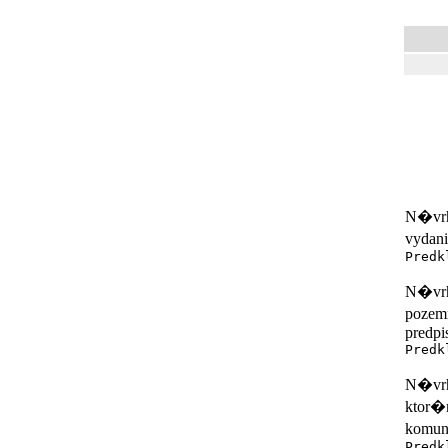
N�vrh 
vydan
Predk
N�vrh
pozem
predpi
Predk
N�vrh
ktor�
komun
Predk