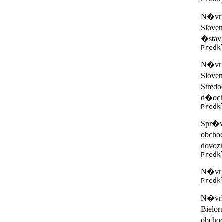
N�vrh
Sloven
�stav
Predk
N�vrh
Slove
Stred
d�och 
Predk
Spr�v
obchod
dovozn
Predk
N�vrh 
Predk
N�vrh 
Bielor
obchod