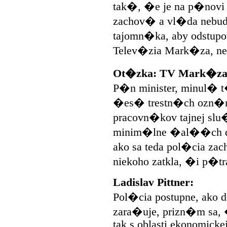
tak�, �e je na p�novi 
zachov� a vl�da neb
tajomn�ka, aby odstupo
Telev�zia Mark�za, n
Ot�zka: TV Mark�za
P�n minister, minul�
�es� trestn�ch ozn
pracovn�kov tajnej sl
minim�lne �al��ch d
ako sa teda pol�cia zac
niekoho zatkla, �i p�tr
Ladislav Pittner:
Pol�cia postupne, ako d
zara�uje, prizn�m sa, 
tak s oblasti ekonomickej 