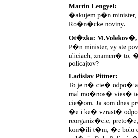
Martin Lengyel:
�akujem p�n minister,
Ro�n�cke noviny.
Ot�zka: M.Volekov�,
P�n minister, vy ste p
uliciach, znamen� to, �
policajtov?
Ladislav Pittner:
To je n� cie� odpo�iat
mal mo�nos� vies� tent
cie�om. Ja som dnes pr
�e i ke� vzrast� odp
reorganiz�cie, preto�e
kon�ili t�m, �e bolo 