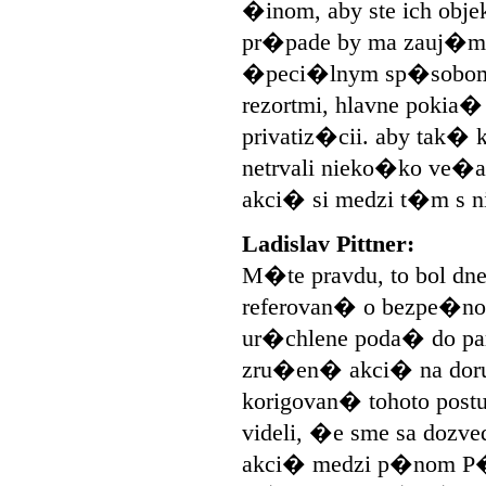
�inom, aby ste ich obje
pr�pade by ma zauj�ma
�peci�lnym sp�sobom
rezortmi, hlavne pokia
privatiz�cii. aby tak� 
netrvali nieko�ko ve�a r
akci� si medzi t�m s n
Ladislav Pittner:
M�te pravdu, to bol d
referovan� o bezpe�nost
ur�chlene poda� do pa
zru�en� akci� na doru
korigovan� tohoto post
videli, �e sme sa dozve
akci� medzi p�nom P