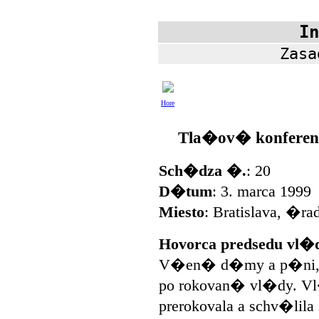
In
Zasa
Hore
Tla�ov� konferen
Sch�dza �.
: 20
D�tum
: 3. marca 1999
Miesto
: Bratislava, �ra
Hovorca predsedu vl�d
V�en� d�my a p�ni, vit
po rokovan� vl�dy. V
prerokovala a schv�lil