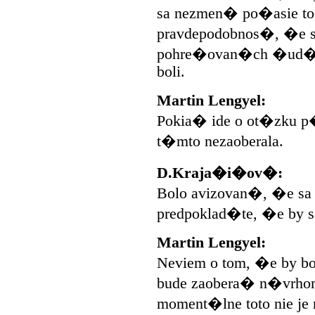
sa nezmen� po�asie to
pravdepodobnos�, �e 
pohre�ovan�ch �ud�, o
boli.
Martin Lengyel:
Pokia� ide o ot�zku p�
t�mto nezaoberala.
D.Kraja�i�ov�:
Bolo avizovan�, �e sa
predpoklad�te, �e by 
Martin Lengyel:
Neviem o tom, �e by b
bude zaobera� n�vrhom
moment�lne toto nie je 