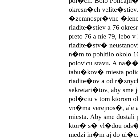
pol�cii. Bolo Policajn
okresn�ch velite�stiev
�zemnospr�vne �leneni
riadite�stiev a 76 okre
preto 76 a nie 79, lebo
riadite�stv� neustanovi
n�m to pohltilo okolo 1
polovicu stavu. A na�
tabu�kov� miesta polic
riadite�ov a od r�zny
sekretari�tov, aby sme 
pol�ciu v tom ktorom ok
vn�ma verejnos�, ale a
miesta. Aby sme dostal
ktor� s� vl�dou ods�h
medzi in�m aj do ul�