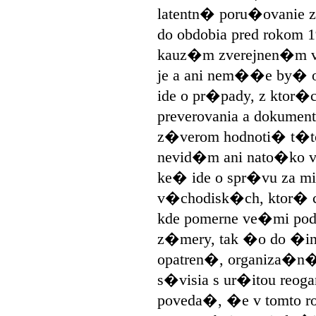
latentn� poru�ovanie 
do obdobia pred rokom 
kauz�m zverejnen�m v 
je a ani nem��e by� o
ide o pr�pady, z ktor�
preverovania a dokumen
z�verom hodnoti� t�t
nevid�m ani nato�ko v k
ke� ide o spr�vu za m
v�chodisk�ch, ktor� c
kde pomerne ve�mi po
z�mery, tak �o do �inn
opatren�, organiza�n�
s�visia s ur�itou reog
poveda�, �e v tomto r