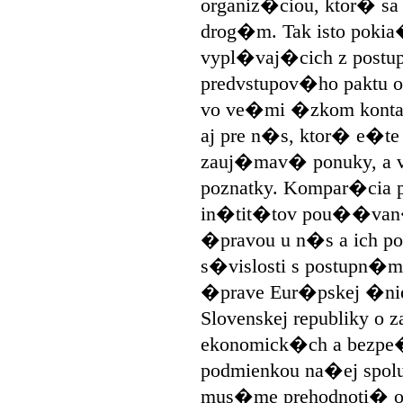
organiz�ciou, ktor� sa 
drog�m. Tak isto pokia
vypl�vaj�cich z postu
predvstupov�ho paktu 
vo ve�mi �zkom kont
aj pre n�s, ktor� e�t
zauj�mav� ponuky, a
poznatky. Kompar�cia 
in�tit�tov pou��van
�pravou u n�s a ich p
s�vislosti s postupn�
�prave Eur�pskej �ni
Slovenskej republiky o
ekonomick�ch a bezpe
podmienkou na�ej spo
mus�me prehodnoti� oc