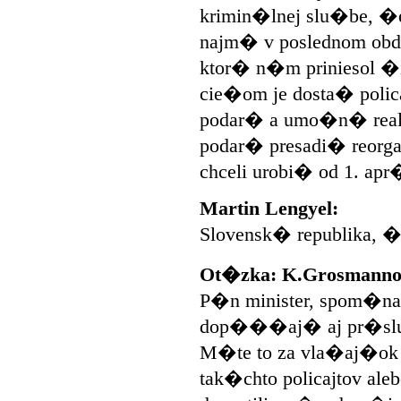
krimin�lnej slu�be, �e
najm� v poslednom ob
ktor� n�m priniesol �i
cie�om je dosta� polic
podar� a umo�n� reali
podar� presadi� reorg
chceli urobi� od 1. apr
Martin Lengyel:
Slovensk� republika, 
Ot�zka: K.Grosmann
P�n minister, spom�nal
dop���aj� aj pr�slu
M�te to za vla�aj�ok
tak�chto policajtov al