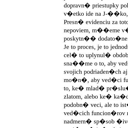
dopravn� priestupky pok
v�etko ide na J-��ko, a
Presn� evidenciu za tot
nepoviem, m��eme v�
poskytn�� dodato�ne
Je to proces, je to jedno
cel� to uplynul� obdobi
sna��me o to, aby ved
svojich podriaden�ch aj
mo�n�, aby ved�ci fun
to, ke� mlad� pr�sl
zlatom, alebo ke� ka�
podobn� veci, ale to is
ved�cich funcion�rov 
nadmern� sp�sob �ivot