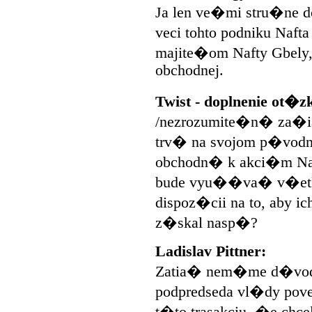
Ja len ve�mi stru�ne
veci tohto podniku Naft
majite�om Nafty Gbely,
obchodnej.
Twist - doplnenie ot�z
/nezrozumite�n� za�iat
trv� na svojom p�vod
obchodn� k akci�m Naf
bude vyu��va� v�etky
dispoz�cii na to, aby 
z�skal nasp�?
Ladislav Pittner:
Zatia� nem�me d�vod
podpredseda vl�dy po