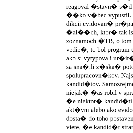
reagoval �stavn� s�d 
��ko v�bec vypustil. T
dikcii evidovan� pr�pa
�al��ch, ktor� tak is
zoznamoch �TB, o tom 
vedie�, to bol program
ako si vytypovali ur�
sa sna�ili z�ska� pot
spolupracovn�kov. Najs
kandid�tov. Samozrejm
niejak� �as robil v spr
�e niektor� kandid�ti
akt�vni alebo ako evido
dosta� do toho postave
viete, �e kandid�t str