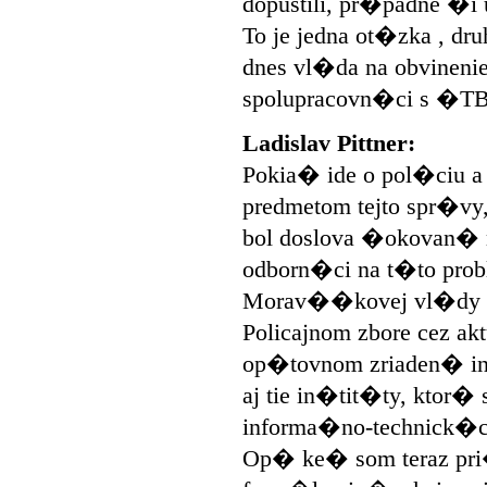
dopustili, pr�padne �
To je jedna ot�zka , dr
dnes vl�da na obvineni
spolupracovn�ci s �T
Ladislav Pittner:
Pokia� ide o pol�ciu a 
predmetom tejto spr�v
bol doslova �okovan�
odborn�ci na t�to prob
Morav��kovej vl�dy sm
Policajnom zbore cez ak
op�tovnom zriaden� in�
aj tie in�tit�ty, ktor�
informa�no-technick�ch
Op� ke� som teraz pri�