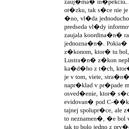
zauj�ma� in�pekciu. 
ot�zku, tak s�ce nie je
�no, vl�da jednoducho 
predseda vl�dy informo
zaujala koordina�n� rad
jednozna�n�. Pokia� s
z�konom, ktor� tu bol, 
Lustra�n� z�kon nepla
ka�d�ho z t�ch, ktor�c
je v tom, viete, stra
napr�klad v pr�pade mi
osved�enie, ktor� s�ce
evidovan� pod C-��ko
tajnej spolupr�ce, ale 
to neznamen�, �e bol
tak to bolo jedno z pr