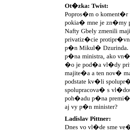
Ot�zka: Twist:
Popros�m o koment�r t
pokia� mne je zn�my p
Nafty Gbely zmenili ma
privatiz�cie protipr�vn
p�n Mikul� Dzurinda. 
p�na ministra, ako vn�
�o je pod�a vl�dy pri
majite�a a ten nov� ma
podstate kv�li spolupr
spolupracova� s vl�dou
poh�adu p�na premi�ra 
aj vy p�n minister?
Ladislav Pittner:
Dnes vo vl�de sme ve�m