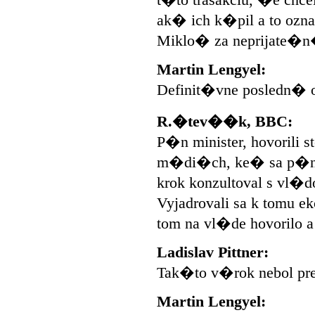
t�to trasakciu, �e chcel
ak� ich k�pil a to ozn
Miklo� za neprijate�n
Martin Lengyel:
Definit�vne posledn�
R.�tev��k, BBC:
P�n minister, hovorili s
m�di�ch, ke� sa p�n M
krok konzultoval s vl�d
Vyjadrovali sa k tomu e
tom na vl�de hovorilo 
Ladislav Pittner:
Tak�to v�rok nebol pr
Martin Lengyel: