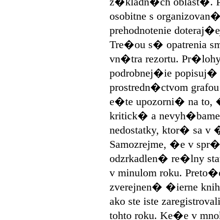
z�kladn�ch oblast�. Prv
osobitne s organizovan
prehodnotenie doteraj�
Tre�ou s� opatrenia 
vn�tra rezortu. Pr�loh
podrobnej�ie popisuj�
prostredn�ctvom grafou 
e�te upozorni� na to, 
kritick� a nevyh�bam
nedostatky, ktor� sa v �
Samozrejme, �e v spr�ve
odzrkadlen� re�lny st
v minulom roku. Preto�e
zverejnen� �ierne knih
ako ste iste zaregistrova
tohto roku. Ke�e v mn