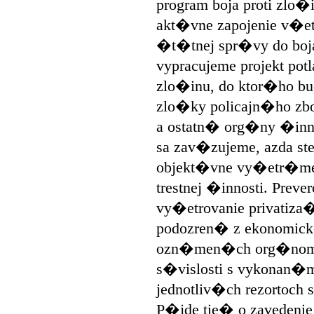
program boja proti zlo
akt�vne zapojenie v�
�t�tnej spr�vy do boja
vypracujeme projekt po
zlo�inu, do ktor�ho 
zlo�ky policajn�ho zbo
a ostatn� org�ny �inn
sa zav�zujeme, azda ste
objekt�vne vy�etr�me
trestnej �innosti. Preve
vy�etrovanie privati
podozren� z ekonomickej
ozn�men�ch org�nom 
s�vislosti s vykonan�
jednotliv�ch rezortoch
P�jde tie� o zavedeni