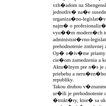
vzh�adom na Shengens
jednotliv� na�e sused
organiza�no-legislat�
najm� o profesionaliz�c
vyu��m modern�ch tech
administrat�vno-legisl
prehodnotenie zmluvne
Op� o�iv�me priamy v
cie�om zamedzenia a kon
Aktu�lnym pre n�s je 
priebehu a neru�en�ho p
republiky.
Takou druhou v�znanmo
ur�ili je prehodnotenie
�trukt�ry, ktor� sa 