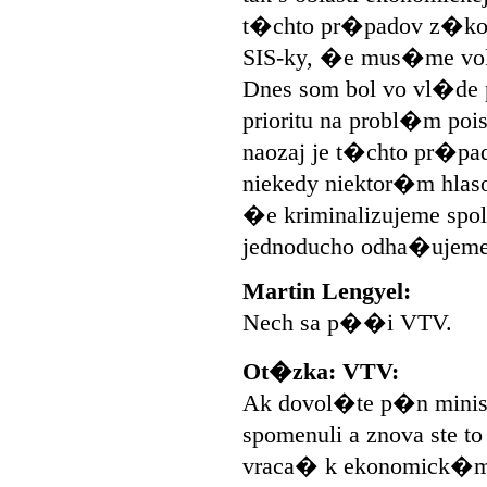
t�chto pr�padov z�ko
SIS-ky, �e mus�me vol
Dnes som bol vo vl�de
prioritu na probl�m p
naozaj je t�chto pr�
niekedy niektor�m hla
�e kriminalizujeme spol
jednoducho odha�ujeme 
Martin Lengyel:
Nech sa p��i VTV.
Ot�zka: VTV:
Ak dovol�te p�n ministe
spomenuli a znova ste t
vraca� k ekonomick�m