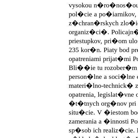
vysokou n�ro�nos�ou n
pol�cie a po�iarnikov, c
z�chran�rskych zlo�i
organiz�ci�. Policajn� 
priestupkov, pri�om u
235 kor�n. Piaty bod p
opatreniami prijat�mi 
Bli��ie tu rozober�m 
person�lne a soci�lne 
materi�lno-technick� 
opatrenia, legislat�vne 
�t�tnych org�nov pri
situ�cie. V �iestom bo
zamerania a �innosti Po
sp�sob ich realiz�cie. 