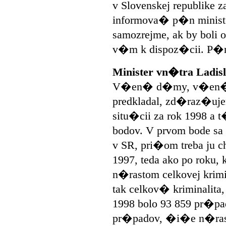
v Slovenskej republike z
informova� p�n minister
samozrejme, ak by boli
v�m k dispoz�cii. P�n
Minister vn�tra Ladisl
V�en� d�my, v�en� p
predkladal, zd�raz�uj
situ�cii za rok 1998 a 
bodov. V prvom bode sa
v SR, pri�om treba ju c
1997, teda ako po roku
n�rastom celkovej krimi
tak celkov� kriminalita
1998 bolo 93 859 pr�pad
pr�padov, �i�e n�rast