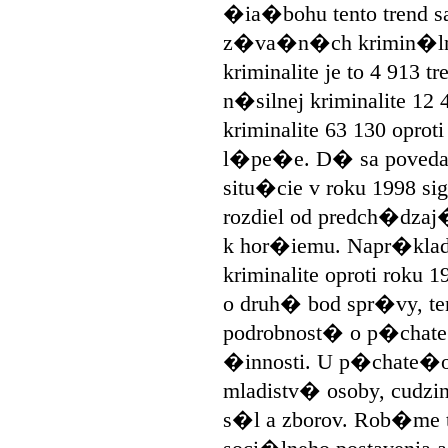
�ia�bohu tento trend sa
z�va�n�ch krimin�lny
kriminalite je to 4 913 t
n�silnej kriminalite 12 
kriminalite 63 130 oproti
l�pe�e. D� sa poveda
situ�cie v roku 1998 si
rozdiel od predch�dzaj
k hor�iemu. Napr�klad 
kriminalite oproti roku 
o druh� bod spr�vy, te
podrobnost� o p�chate�
�innosti. U p�chate�o
mladistv� osoby, cudz
s�l a zborov. Rob�me t