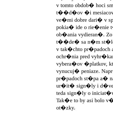
v tomto obdob� hoci sm
t��d�ov �i mesiacov
ve�mi dobre dari� v s
pokia� ide o rie�enie
ob�ania vydieran�. Z
t��de� sa n�m st�le 
v tak�chto pr�padoch 
ochr�nia pred vyhr�k
vybera�ov �platkov, 
vynucuj� peniaze. Nap
pr�padoch st�pa a� n
ur�it� sign�ly i d�ver
teda sign�ly o iniciat�v
Tak�e to by asi bolo 
ot�zky.