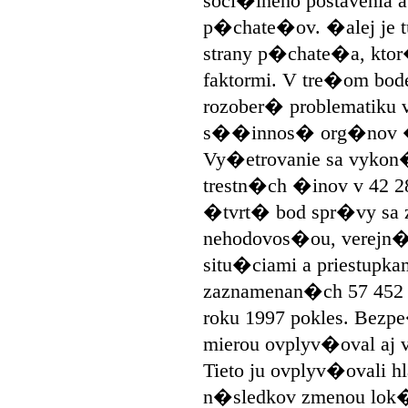
soci�lneho postavenia a
p�chate�ov. �alej je t
strany p�chate�a, kto
faktormi. V tre�om bo
rozober� problematiku 
s��innos� org�nov �
Vy�etrovanie sa vykon�
trestn�ch �inov v 42 2
�tvrt� bod spr�vy sa 
nehodovos�ou, verejn�
situ�ciami a priestupka
zaznamenan�ch 57 452 
roku 1997 pokles. Bez
mierou ovplyv�oval aj 
Tieto ju ovplyv�ovali
n�sledkov zmenou lok�