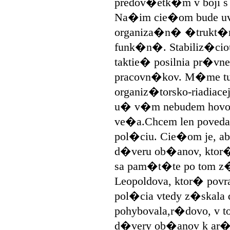
predov�etk�m v boji s
Na�im cie�om bude uv
organiza�n� �trukt�ru
funk�n�. Stabiliz�cio
taktie� posilnia pr�vne i
pracovn�kov. M�me tu 
organiz�torsko-riadiacej 
u� v�m nebudem hovori
ve�a.Chcem len poved
pol�ciu. Cie�om je, a
d�veru ob�anov, ktor�
sa pam�t�te po tom z�
Leopoldova, ktor� povra
pol�cia vtedy z�skala
pohybovala,r�dovo, v t
d�very ob�anov k ar