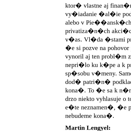
ktor� vlastne aj finan�
vy�iadanie �al�ie pod
alebo v Pie��ansk�c
privatiza�n�ch akci�c
v�as. Vl�da �stami pre
�e si pozve na pohovor
vynoril aj ten probl�m
nepri�lo ku k�pe a k p
sp�sobu v�meny. Sam
dod� patri�n� podklady
kona�. To �e sa k n�m
drzo niekto vyhlasuje o
e�te neznamen�, �e po
nebudeme kona�.
Martin Lengyel: