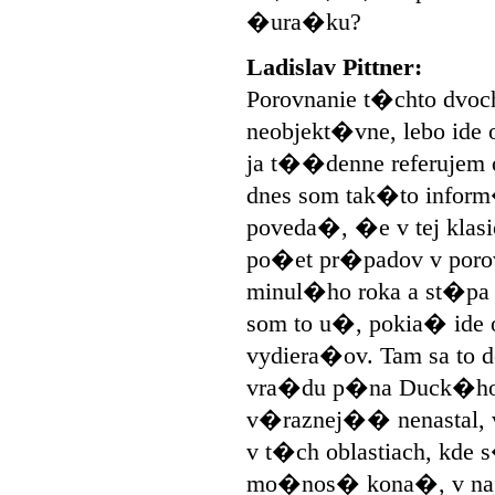
�ura�ku?
Ladislav Pittner:
Porovnanie t�chto dvoc
neobjekt�vne, lebo id
ja t��denne referujem 
dnes som tak�to info
poveda�, �e v tej klas
po�et pr�padov v po
minul�ho roka a st�pa
som to u�, pokia� ide
vydiera�ov. Tam sa to 
vra�du p�na Duck�ho,
v�raznej�� nenastal, 
v t�ch oblastiach, kde 
mo�nos� kona�, v na