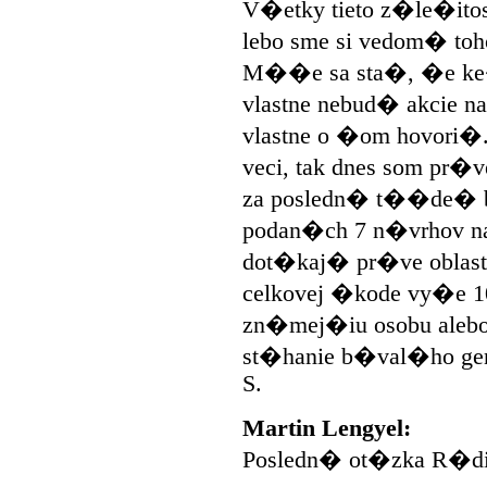
V�etky tieto z�le�itos
lebo sme si vedom� toh
M��e sa sta�, �e ke
vlastne nebud� akcie 
vlastne o �om hovori�
veci, tak dnes som pr�
za posledn� t��de� bo
podan�ch 7 n�vrhov na
dot�kaj� pr�ve oblasti
celkovej �kode vy�e 10
zn�mej�iu osobu alebo
st�hanie b�val�ho ge
S.
Martin Lengyel:
Posledn� ot�zka R�di