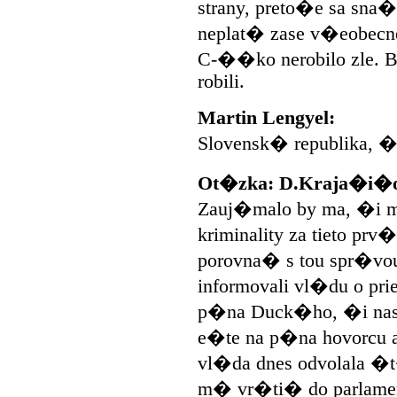
strany, preto�e sa sna
neplat� zase v�eobecne
C-��ko nerobilo zle. B
robili.
Martin Lengyel:
Slovensk� republika, 
Ot�zka: D.Kraja�i�o
Zauj�malo by ma, �i m
kriminality za tieto prv
porovna� s tou spr�vou
informovali vl�du o pr
p�na Duck�ho, �i nast
e�te na p�na hovorcu a
vl�da dnes odvolala �
m� vr�ti� do parlamen