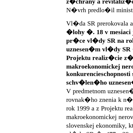
z�chrany a revitaliz�
N�vrh predlo�il minis
Vl�da SR prerokovala 
�lohy �. 18 v mesiac
pr�ce vl�dy SR na ro
uznesen�m vl�dy SR 
Projektu realiz�cie z
makroekonomickej ner
konkurencieschopnosti 
schv�len�ho uznesen
V predmetnom uznesen�
rovnak�ho znenia k n
rok 1999 a z Projektu r
makroekonomickej nerov
slovenskej ekonomiky, 