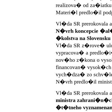
realizova� od za�iatku
Materi�l predlo�il po
Vl�da SR prerokovala a
N�vrh koncepcie �al�
�kolstva na Slovensku 
Vl�da SR z�rove� ulo�
vypracova� a predlo�i
nov�ho z�kona o vys
financovan� vysok�c
vych�dza� zo schv�len
N�vrh predlo�il minis
Vl�da SR prerokovala a
ministra zahrani�n�
�t�tneho vyznamenani