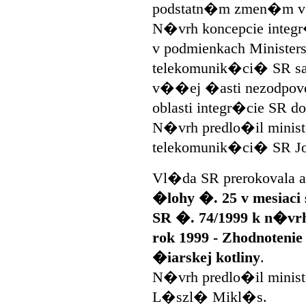
podstatn�m zmen�m v i
N�vrh koncepcie integr
v podmienkach Minister
telekomunik�ci� SR sa 
v��ej �asti nezodpo
oblasti integr�cie SR d
N�vrh predlo�il minist
telekomunik�ci� SR Jo
Vl�da SR prerokovala 
�lohy �. 25 v mesiaci
SR �. 74/1999 k n�vr
rok 1999 - Zhodnotenie
�iarskej kotliny
.
N�vrh predlo�il minist
L�szl� Mikl�s.