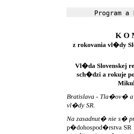
Program a 
K O 
z rokovania vl�dy Sl
Vl�da Slovenskej re
sch�dzi a rokuje p
Miku
Bratislava - Tla�ov� 
vl�dy SR.
Na zasadnut� nie s� 
p�dohospod�rstva SR P