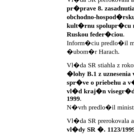
pr�prave 8. zasadnuti
obchodno-hospod�rsku
kult�rnu spolupr�cu m
Ruskou feder�ciou
.
Inform�ciu predlo�il m
�ubom�r Harach.
Vl�da SR stiahla z rok
�lohy B.1 z uznesenia
spr�ve o priebehu a v�
vl�d kraj�n visegr�dsk
1999
.
N�vrh predlo�il minis
Vl�da SR prerokovala 
vl�dy SR �. 1123/1999