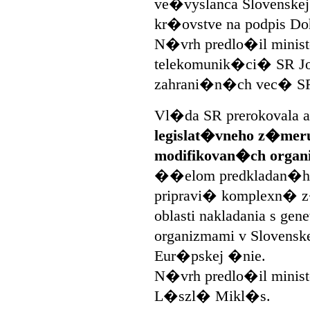
ve�vyslanca Slovenskej
kr�ovstve na podpis Do
N�vrh predlo�il minist
telekomunik�ci� SR Joz
zahrani�n�ch vec� SR
Vl�da SR prerokovala 
legislat�vneho z�meru
modifikovan�ch organ
��elom predkladan�ho
pripravi� komplexn�
oblasti nakladania s ge
organizmami v Slovensk
Eur�pskej �nie.
N�vrh predlo�il minist
L�szl� Mikl�s.