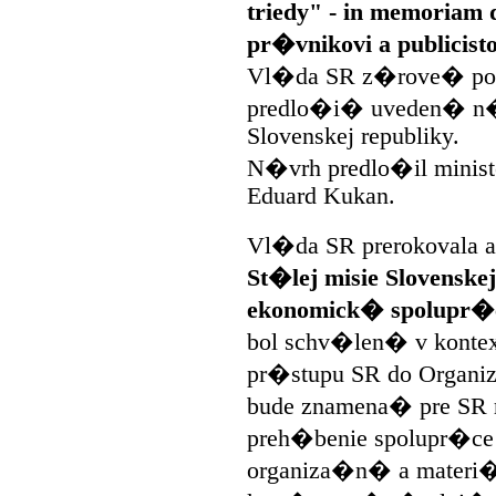
triedy" - in memoria
pr�vnikovi a publicis
Vl�da SR z�rove� pov
predlo�i� uveden� n�v
Slovenskej republiky.
N�vrh predlo�il minis
Eduard Kukan.
Vl�da SR prerokovala 
St�lej misie Slovenske
ekonomick� spolupr�c
bol schv�len� v konte
pr�stupu SR do Organi
bude znamena� pre SR 
preh�benie spolupr�c
organiza�n� a materi�