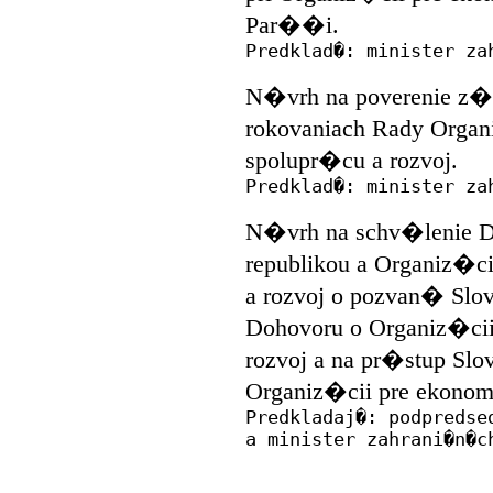
Par��i.
Predklad�: minister za
N�vrh na poverenie z�s
rokovaniach Rady Orga
spolupr�cu a rozvoj.
Predklad�: minister za
N�vrh na schv�lenie D
republikou a Organiz�
a rozvoj o pozvan� Slov
Dohovoru o Organiz�ci
rozvoj a na pr�stup Slo
Organiz�cii pre ekonom
Predkladaj�: podpredse
a minister zahrani�n�c