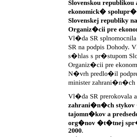
Slovenskou republikou
ekonomick� spolupr�c
Slovenskej republiky 
Organiz�cii pre ekon
Vl�da SR splnomocnila
SR na podpis Dohody. 
s�hlas s pr�stupom Slo
Organiz�cii pre ekonom
N�vrh predlo�il podpr
minister zahrani�n�ch
Vl�da SR prerokovala 
zahrani�n�ch stykov
tajomn�kov a predsed
org�nov �t�tnej spr�
2000
.