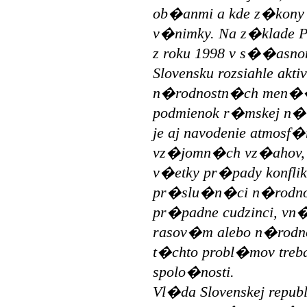
ob�anmi a kde z�kony 
v�nimky. Na z�klade 
z roku 1998 v s��asn
Slovensku rozsiahle akt
n�rodnostn�ch men��
podmienok r�mskej n�r
je aj navodenie atmosf
vz�jomn�ch vz�ahov,
v�etky pr�pady konfli
pr�slu�n�ci n�rodnos
pr�padne cudzinci, vn
rasov�m alebo n�rod
t�chto probl�mov treb
spolo�nosti.
Vl�da Slovenskej repub