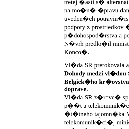
tretej �asti s� altera
na mo�n� �pravu dane 
uveden�ch potravin�r
podpory z prostriedko
p�dohospod�rstva a po
N�vrh predlo�il minis
Konco�.
Vl�da SR prerokovala a
Dohody medzi vl�dou S
Belgick�ho kr�ovstva 
doprave
.
Vl�da SR z�rove� spln
p��t a telekomunik�ci
�t�tneho tajomn�ka Mi
telekomunik�ci�, mini