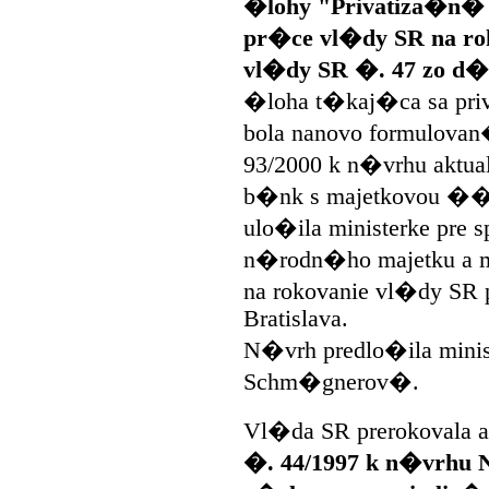
�lohy "Privatiza�n� 
pr�ce vl�dy SR na r
vl�dy SR �. 47 zo d�
�loha t�kaj�ca sa pri
bola nanovo formulova
93/2000 k n�vrhu aktua
b�nk s majetkovou �
ulo�ila ministerke pre 
n�rodn�ho majetku a m
na rokovanie vl�dy SR 
Bratislava.
N�vrh predlo�ila minis
Schm�gnerov�.
Vl�da SR prerokovala 
�. 44/1997 k n�vrhu