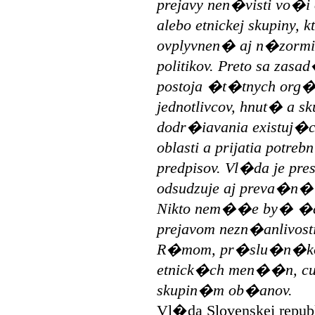
prejavy nen�visti vo�i
alebo etnickej skupiny
ovplyvnen� aj n�zormi
politikov. Preto sa zas
postoja �t�tnych org�
jednotlivcov, hnut� a
dodr�iavania existuj�ci
oblasti a prijatia pot
predpisov. Vl�da je p
odsudzuje aj preva�n�
Nikto nem��e by� �
prejavom nezn�anlivost
R�mom, pr�slu�n�ko
etnick�ch men��n, cu
skupin�m ob�anov.
Vl�da Slovenskej republi