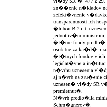
vl�dy SR �. 477 z 29. 
zn��enie n�kladov na
zefekt�vnenie v�davko
transparentnosti ich hos
�lohou B.2 cit. uznesen
jednotliv�m ministrom,
�t�tne fondy predlo�i
osobitne za ka�d� rez
�t�tnych fondov v ich
legislat�vne a in�tit
n�vrhu uznesenia vl�d
aj n�vrh na zru�enie 
uznesen� vl�dy SR v�a
premietnut�.
N�vrh predlo�ila minis
Schm�gnerov�.