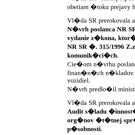
obetiam �toku prejavy h
Vl�da SR prerokovala a
N�vrh poslanca NR SR
vydanie z�kona, kto
NR SR �. 315/1996 Z.
komunik�ci�ch
.
Cie�om n�vrhu poslan
finan�n�ch n�kladov n
vozidiel.
N�vrh predlo�il ministe
Vl�da SR prerokovala a
Audit s�ladu �innost
org�nov �t�tnej spr�
p�sobnosti
.