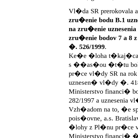
Vl�da SR prerokovala a
zru�enie bodu B.1 uzn
na zru�enie uznesenia
zru�enie bodov 7 a 8 
�. 526/1999
.
Ke�e �loha t�kaj�ca s
s ��as�ou �t�tu bola
pr�ce vl�dy SR na rok
uznesen� vl�dy �. 41
Ministerstvo financi� 
282/1997 a uznesenia 
Vzh�adom na to, �e sp
pois�ovne, a.s. Bratis
�lohy z Pl�nu pr�ce 
Ministerstvo financi� 