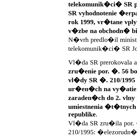
telekomunik�ci� SR p
SR vyhodnotenie �erpa
rok 1999, vr�tane vpl
v�zbe na obchodn� bi
N�vrh predlo�il minist
telekomunik�ci� SR Jo
Vl�da SR prerokovala a
zru�enie por. �. 56 bo
vl�dy SR �. 210/1995
ur�en�ch na vy�atie 
zaraden�ch do 2. vlny 
umiestnenia �t�tnych 
republike
.
Vl�da SR zru�ila por.
210/1995: �elezorudn