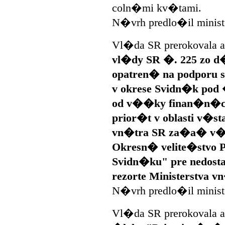
coln�mi kv�tami.
N�vrh predlo�il minist
Vl�da SR prerokovala 
vl�dy SR �. 225 zo d
opatren� na podporu 
v okrese Svidn�k pod 
od v��ky finan�n�ch
prior�t v oblasti v�st
vn�tra SR za�a� v�st
Okresn� velite�stvo P
Svidn�ku" pre nedosta
rezorte Ministerstva v
N�vrh predlo�il ministe
Vl�da SR prerokovala 