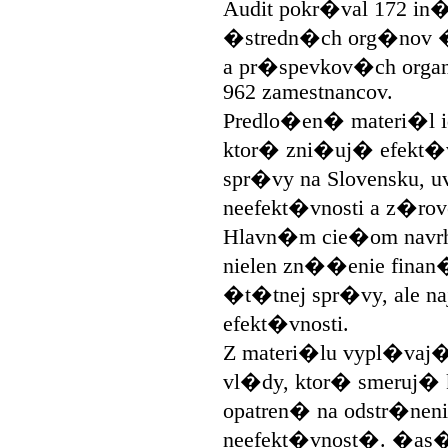
Audit pokr�val 172 in�t
�stredn�ch org�nov 
a pr�spevkov�ch organ
962 zamestnancov.
Predlo�en� materi�l id
ktor� zni�uj� efekt�
spr�vy na Slovensku, 
neefekt�vnosti a z�r
Hlavn�m cie�om navr
nielen zn��enie finan
�t�tnej spr�vy, ale na
efekt�vnosti.
Z materi�lu vypl�vaj�
vl�dy, ktor� smeruj� 
opatren� na odstr�nenie
neefekt�vnost�. �as� 