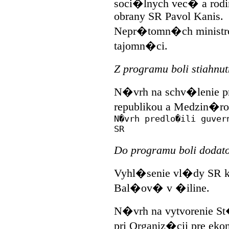
soci�lnych vec� a rodi
obrany SR Pavol Kanis.
Nepr�tomn�ch ministr
tajomn�ci.
Z programu boli stiahnu
N�vrh na schv�lenie p
republikou a Medzin�
N�vrh predlo�ili guver
SR
Do programu boli doda
Vyhl�senie vl�dy SR k
Bal�ov� v �iline.
N�vrh na vytvorenie St�
pri Organiz�cii pre ek