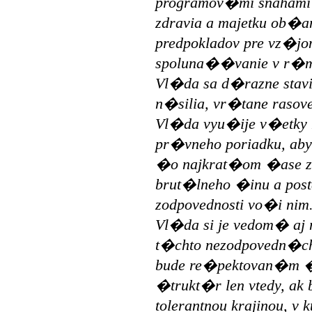
programov�mi snahami 
zdravia a majetku ob�an
predpokladov pre vz�j
spoluna��vanie v r�mc
Vl�da sa d�razne stav
n�silia, vr�tane rasove
Vl�da vyu�ije v�etky
pr�vneho poriadku, a
�o najkrat�om �ase zi
brut�lneho �inu a postar
zodpovednosti vo�i nim
Vl�da si je vedom� a
t�chto nezodpovedn�ch
bude re�pektovan�m 
�trukt�r len vtedy, ak 
tolerantnou krajinou, v k