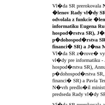
Vl�da SR prerokovala
�lenov Rady vl�dy SR
odvolala z funkcie �l
informatiku Eugena Ru
hospod�rstva SR), J�n
p�dohospod�rstva SR,
financi� SR) a J�na M
Vl�da SR z�rove� vyme
vl�dy pre informatiku -
hospod�rstva SR), An
p�dohospod�rstva SR, 
financi� SR) a Pavla Te
N�vrh predlo�il minis
predseda Rady vl�dy SR 
Vl�da SR prerokovala a