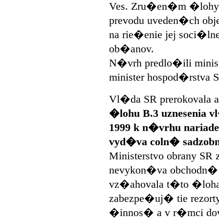
Ves. Zru�en�m �lohy 
prevodu uveden�ch obj
na rie�enie jej soci�l
ob�anov.
N�vrh predlo�ili minist
minister hospod�rstva
Vl�da SR prerokovala 
�lohu B.3 uznesenia v
1999 k n�vrhu nariad
vyd�va coln� sadzobn
Ministerstvo obrany SR 
nevykon�va obchodn� �
vz�ahovala t�to �loha
zabezpe�uj� tie rezor
�innos� a v r�mci do