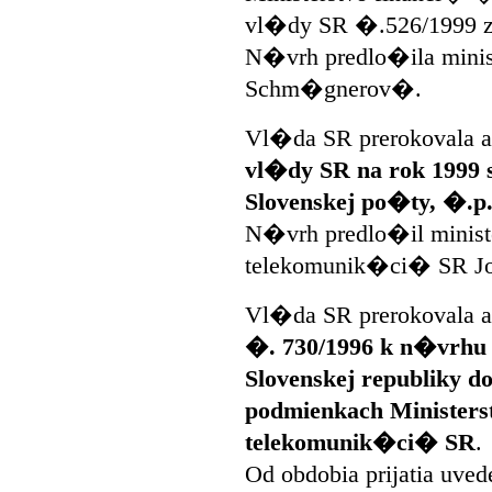
vl�dy SR �.526/1999 
N�vrh predlo�ila minis
Schm�gnerov�.
Vl�da SR prerokovala 
vl�dy SR na rok 1999
Slovenskej po�ty, �.p.
N�vrh predlo�il minist
telekomunik�ci� SR Jo
Vl�da SR prerokovala 
�. 730/1996 k n�vrhu 
Slovenskej republiky 
podmienkach Ministers
telekomunik�ci� SR
.
Od obdobia prijatia uv