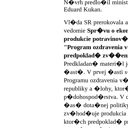
N�vrh predlo�il minis
Eduard Kukan.
Vl�da SR prerokovala a
vedomie
Spr�vu o ek
produkcie potravinov�
"Program ozdravenia
predpoklad� zv��enie
Predkladan� materi�l j
�ast�. V prvej �asti 
Programu ozdravenia v
republiky a �lohy, ktor
p�dohospod�rstva. V d
�as� dota�nej politiky
zv�hod�uje produkcia 
ktor�ch predpoklad� p