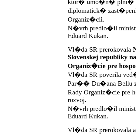
ktor� umo�n� plni� 
diplomatick� zast�pen
Organiz�cii.
N�vrh predlo�il minis
Eduard Kukan.
Vl�da SR prerokovala
Slovenskej republiky n
Organiz�cie pre hosp
Vl�da SR poverila ved
Par�� Du�ana Bellu z
Rady Organiz�cie pre 
rozvoj.
N�vrh predlo�il minis
Eduard Kukan.
Vl�da SR prerokovala 