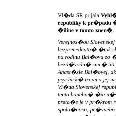
Vl�da SR prijala
Vyhl�
republiky k pr�padu 
�iline v tomto znen�
:
Verejnos�ou Slovenskej 
bezprecedentn� �tok 
na rodinu Bal�ovu zo �
bezd�vodn� smr� 50-
Anast�zie Bal�ovej, a
psychick� trauma jej m
Vl�da Slovenskej republ
tento hanebn� �in n�s
preto�e je v pr�krom ro
spolo�nosti, pr�vneho 