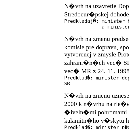
N�vrh na uzavretie Dop
Stredoeur�pskej dohod
Predkladaj�: minister 
a minister zahr
N�vrh na zmenu predse
komisie pre dopravu, spo
vytvorenej v zmysle Pro
zahrani�n�ch vec� SR
vec� MR z 24. 11. 1998
Predklad�: minister do
SR
N�vrh na zmenu uznesen
2000 k n�vrhu na rie
�iveln�mi pohromami v
kalamitn�ho v�skytu
Predklad�: minister p�