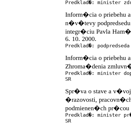
Predklad�: minister zd
Inform�cia o priebehu 
n�v�tevy podpredsedu
integr�ciu Pavla Ham�
6. 10. 2000.
Predklad�: podpredseda
Inform�cia o priebehu a
Zhroma�denia zmluvn�
Predklad�: minister do
SR
Spr�va o stave a v�voj
�razovosti, pracovn�ch
podmienen�ch pr�cou v 
Predklad�: minister pr
SR