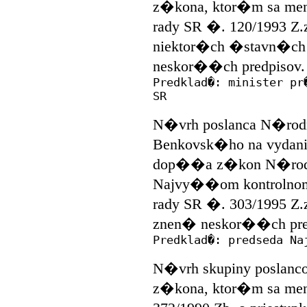
z�kona, ktor�m sa m
rady SR �. 120/1993 Z.
niektor�ch �stavn�ch
neskor��ch predpisov.
Predklad�: minister pr
SR
N�vrh poslanca N�rodn
Benkovsk�ho na vydan
dop��a z�kon N�rodne
Najvy��om kontrolno
rady SR �. 303/1995 Z.
znen� neskor��ch pre
Predklad�: predseda Na
N�vrh skupiny poslanco
z�kona, ktor�m sa m