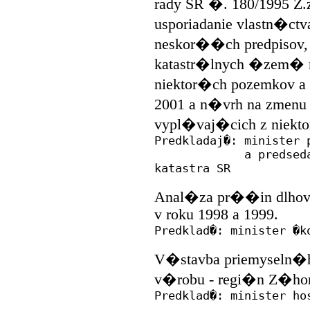
rady SR �. 180/1995 Z.z
usporiadanie vlastn�ct
neskor��ch predpisov
katastr�lnych �zem� na
niektor�ch pozemkov a
2001 a n�vrh na zmenu
vypl�vaj�cich z niekt
Predkladaj�: minister 
a predseda �radu
katastra SR
Anal�za pr��in dlho
v roku 1998 a 1999.
Predklad�: minister �k
V�stavba priemyseln�h
v�robu - regi�n Z�hor
Predklad�: minister ho