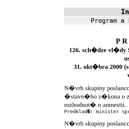
In
Program a 
P R
126. sch�dze vl�dy S
u
31. okt�bra 2000 (s
N�vrh skupiny poslanco
�stavn�ho z�kona o 
rozhodnut� o amnestii.
Predklad�: minister sp
N�vrh skupiny poslanco