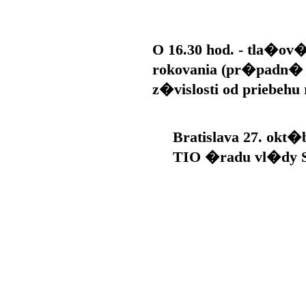
O 16.30 hod. - tla�ov
rokovania (pr�padn
z�vislosti od priebehu
Bratislava 27. okt�b
TIO �radu vl�dy 