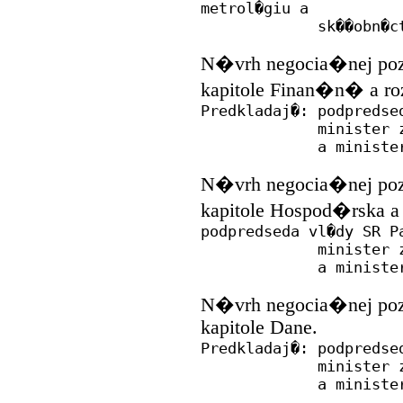
metrol�giu a
sk��obn�ctvo
N�vrh negocia�nej poz�
kapitole Finan�n� a r
Predkladaj�: podpredse
minister zahran
a ministerka f
N�vrh negocia�nej poz�
kapitole Hospod�rska
podpredseda vl�dy SR P
minister zahran
a ministerka f
N�vrh negocia�nej poz�
kapitole Dane.
Predkladaj�: podpredse
minister zahran
a ministerka f