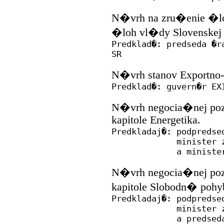
N�vrh na zru�enie �lo
�loh vl�dy Slovenskej r
Predklad�: predseda �r
SR
N�vrh stanov Exportno-
Predklad�: guvern�r EX
N�vrh negocia�nej poz�
kapitole Energetika.
Predkladaj�: podpredse
minister zahran
a minister hos
N�vrh negocia�nej poz�
kapitole Slobodn� pohyb
Predkladaj�: podpredse
minister zahran
a predseda �radu