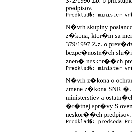
372/1990 Zb. o priest
predpisov.
Predklad�: minister vn
N�vrh skupiny poslanco
z�kona, ktor�m sa m
379/1997 Z.z. o prev
bezpe�nostn�ch slu�i
znen� neskor��ch pre
Predklad�: minister vn
N�vrh z�kona o ochra
zmene z�kona SNR �. 3
ministerstiev a ostatn
�t�tnej spr�vy Sloven
neskor��ch predpisov.
Predklad�: predseda Pr