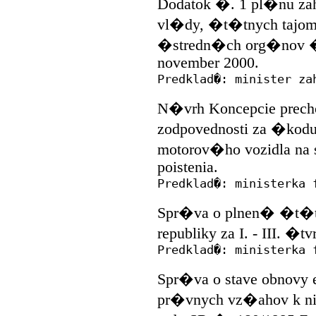
Dodatok �. 1 pl�nu z
vl�dy, �t�tnych tajom
�stredn�ch org�nov �
november 2000.
Predklad�: minister za
N�vrh Koncepcie prech
zodpovednosti za �ko
motorov�ho vozidla na
poistenia.
Predklad�: ministerka 
Spr�va o plnen� �t�tn
republiky za I. - III. �
Predklad�: ministerka 
Spr�va o stave obnovy 
pr�vnych vz�ahov k n