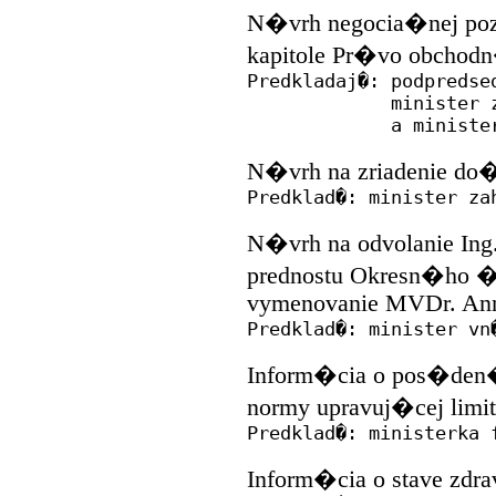
N�vrh negocia�nej poz�
kapitole Pr�vo obchod
Predkladaj�: podpredse
minister zahran
a minister spra
N�vrh na zriadenie d
Predklad�: minister za
N�vrh na odvolanie Ing.
prednostu Okresn�ho �
vymenovanie MVDr. Anny
Predklad�: minister vn
Inform�cia o pos�den� 
normy upravuj�cej limito
Predklad�: ministerka 
Inform�cia o stave zdr