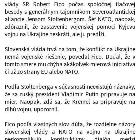
vlády SR Robert Fico počas spoločnej tlačovej
besedy s generálnym tajomníkom Severoatlantickej
aliancie Jensom Stoltenbergom. Šéf NATO, naopak,
zdôraznil, že zastavenie vojenskej pomoci Kyjevu
vojnu na Ukrajine neskráti, ale ju predĺži.
Slovenská vláda trvá na tom, že konflikt na Ukrajine
nemá vojenské riešenie, povedal Fico. Dodal, že v
tomto smere mu chýba akákoľvek mierová iniciatíva
či už zo strany EÚ alebo NATO.
Podľa Stoltenberga v súčasnosti neexistujú náznaky,
že sa ruský prezident Vladimir Putin pripravuje na
mier. Naopak, zdá sa, že Kremeľ sa pripravuje na
dlhú vojnu, upozornil.
Fico podľa vlastných slov dúfa, že rozdielne názory
slovenskej vlády a NATO na vojnu na Ukrajine
neskomplikujú konštruktívny dialóg medzi