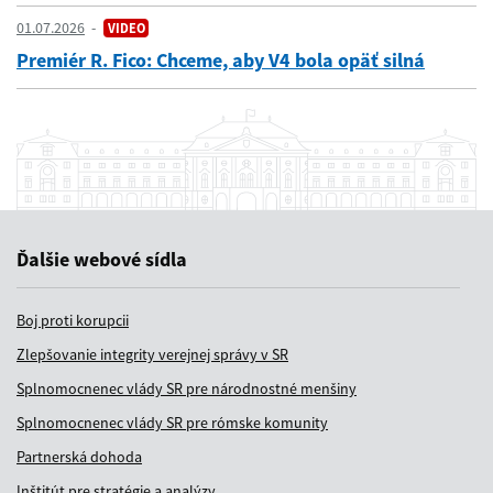
01.07.2026
VIDEO
Premiér R. Fico: Chceme, aby V4 bola opäť silná
Ďalšie webové sídla
Boj proti korupcii
Zlepšovanie integrity verejnej správy v SR
Splnomocnenec vlády SR pre národnostné menšiny
Splnomocnenec vlády SR pre rómske komunity
Partnerská dohoda
Inštitút pre stratégie a analýzy