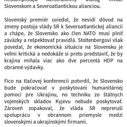
Slovenskom a Severoatlantickou alianciou.
Slovenský premiér uviedol, že nevidí dôvod na
zmeny postoja vlády SR k Severoatlantickej aliancii
a chápe, že Slovensko ako člen NATO musí plniť
záväzky a rešpektovať pravidlá. Stoltenbergovi však
povedal, že ekonomická situácia na Slovensku je
veľmi kritická a nedokáže si preto predstaviť, že by
krajina míňala viac ako dve percentá HDP na
obranné výdavky.
Fico na tlačovej konferencii potvrdil, že Slovensko
bude pokračovať v poskytovaní humanitárnej
pomoci pre Ukrajinu, no techniku zo štátnych
vojenských skladov Kyjevu nebude poskytovať.
Zároveň zopakoval, že vláda SR nepreruší
spoluprácu v obrannom priemysle medzi
slovenskými a ukrajinskými firmami.