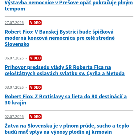
Výstavba nemocnice v Prešove opäť pokračuje plným
tempom
27.07.2026
VIDEO
Robert Fico: V Banskej Bystrici bude špičková
moderná koncová nemocnica pre celé stredné
Slovensko
06.07.2026
VIDEO
Príhovor predsedu vlády SR Roberta Fica na
celoštátnych oslavách sviatku sv. Cyrila a Metoda
03.07.2026
VIDEO
Robert Fico: Z Bratislavy sa lieta do 80 destinácií a
30 krajín
02.07.2026
VIDEO
Žatva na Slovensku je v plnom prúde, sucho a teplo
budú mať vplyv na výnosy plodín aj krmovín