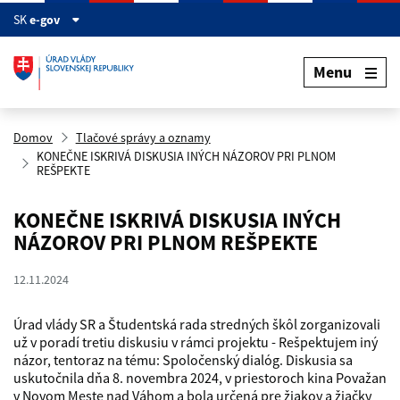
Preskočiť na hlavný obsah
SK
e-gov
Menu
Domov
Tlačové správy a oznamy
KONEČNE ISKRIVÁ DISKUSIA INÝCH NÁZOROV PRI PLNOM
REŠPEKTE
KONEČNE ISKRIVÁ DISKUSIA INÝCH
NÁZOROV PRI PLNOM REŠPEKTE
12.11.2024
Úrad vlády SR a Študentská rada stredných škôl zorganizovali
už v poradí tretiu diskusiu v rámci projektu - Rešpektujem iný
názor, tentoraz na tému: Spoločenský dialóg. Diskusia sa
uskutočnila dňa 8. novembra 2024, v priestoroch kina Považan
v Novom Meste nad Váhom a bola určená pre žiakov a žiačky