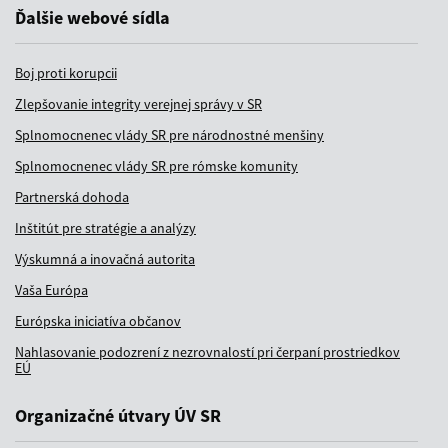
Ďalšie webové sídla
Boj proti korupcii
Zlepšovanie integrity verejnej správy v SR
Splnomocnenec vlády SR pre národnostné menšiny
Splnomocnenec vlády SR pre rómske komunity
Partnerská dohoda
Inštitút pre stratégie a analýzy
Výskumná a inovačná autorita
Vaša Európa
Európska iniciatíva občanov
Nahlasovanie podozrení z nezrovnalostí pri čerpaní prostriedkov
EÚ
Organizačné útvary ÚV SR