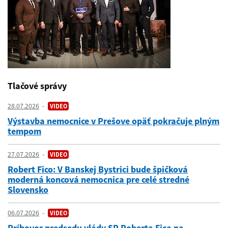
Tlačové správy
28.07.2026
VIDEO
Výstavba nemocnice v Prešove opäť pokračuje plným
tempom
27.07.2026
VIDEO
Robert Fico: V Banskej Bystrici bude špičková
moderná koncová nemocnica pre celé stredné
Slovensko
06.07.2026
VIDEO
Príhovor predsedu vlády SR Roberta Fica na