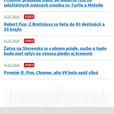
celoštátnych oslavách sviatku sv. Cyrila a Metoda
03.07.2026
VIDEO
Robert Fico: Z Bratislavy sa lieta do 80 destinácií a
30 krajín
02.07.2026
VIDEO
Žatva na Slovensku je v plnom prúde, sucho a teplo
budú mať vplyv na výnosy plodín aj krmovín
01.07.2026
VIDEO
Premiér R. Fico: Chceme, aby V4 bola opäť silná