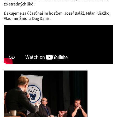
zo stredných škôl.
Ďakujeme za účasť našim hosťom: Jozef Baláž, Milan Kňažko,
Vladimír Šnídl a Dag Daniš.