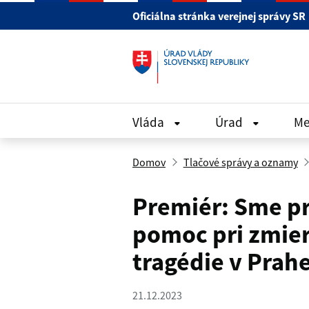
Preskočiť na hlavný obsah
Oficiálna stránka verejnej správy SR
Vláda
Úrad
Me
Domov
Tlačové správy a oznamy
Premiér: Sme pr
pomoc pri zmie
tragédie v Prah
21.12.2023