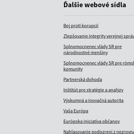
Ďalšie webové sídla
Boj proti korupcii
Zlepšovanie integrity verejnej sprá
Splnomocnenec vlády SR pre
národnostné menšiny
Splnomocnenec vlády SR pre róms
komunity
Partnerská dohoda
Inštitút pre stratégie a analýzy
Výskumná a inovačná autorita
Vaša Európa
Európska iniciatíva občanov
Nahlasovanie podozrení z nezrovna