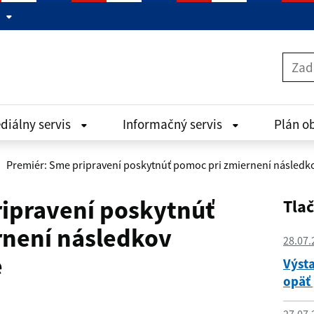
diálny servis
Informačný servis
Plán o
Premiér: Sme pripravení poskytnúť pomoc pri zmiernení následko
ipravení poskytnúť
Tla
rnení následkov
28.07.
e
Výst
opäť