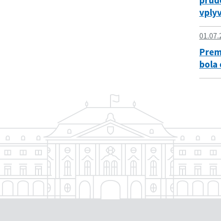
prúd
vplyv
01.07.
Premi
bola 