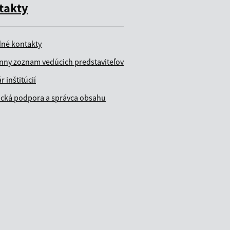
takty
dné kontakty
nny zoznam vedúcich predstaviteľov
r inštitúcií
ická podpora a správca obsahu