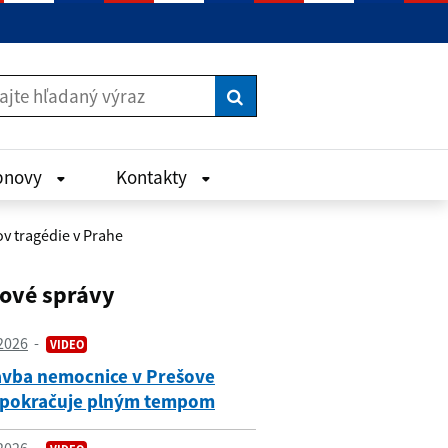
Vyhľadať
bnovy
Kontakty
v tragédie v Prahe
čové správy
2026
VIDEO
avba nemocnice v Prešove
 pokračuje plným tempom