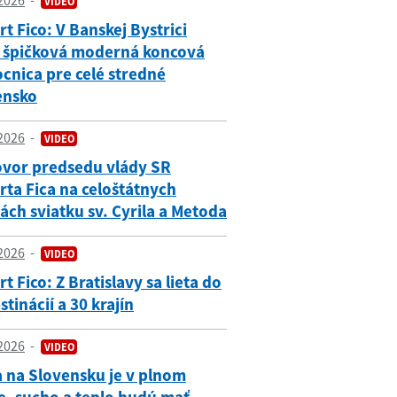
2026
VIDEO
t Fico: V Banskej Bystrici
 špičková moderná koncová
cnica pre celé stredné
ensko
2026
VIDEO
ovor predsedu vlády SR
ta Fica na celoštátnych
ách sviatku sv. Cyrila a Metoda
2026
VIDEO
t Fico: Z Bratislavy sa lieta do
stinácií a 30 krajín
2026
VIDEO
 na Slovensku je v plnom