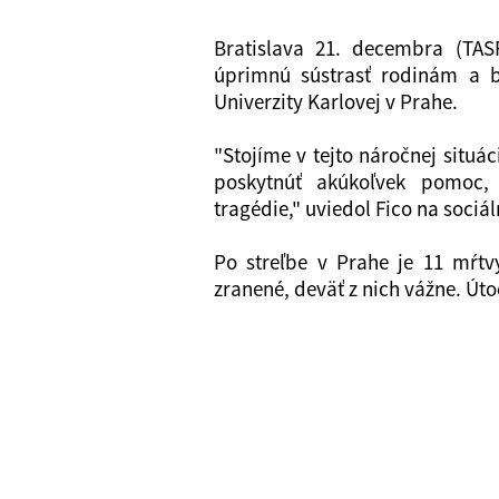
Bratislava 21. decembra (TAS
úprimnú sústrasť rodinám a bl
Univerzity Karlovej v Prahe.
"Stojíme v tejto náročnej situá
poskytnúť akúkoľvek pomoc, 
tragédie," uviedol Fico na sociáln
Po streľbe v Prahe je 11 mŕtvy
zranené, deväť z nich vážne. Úto