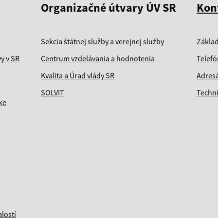
Organizačné útvary ÚV SR
Kon
Sekcia štátnej služby a verejnej služby
Zákla
vy v SR
Centrum vzdelávania a hodnotenia
Telefó
Kvalita a Úrad vlády SR
Adresá
SOLVIT
Techn
ke
lostí