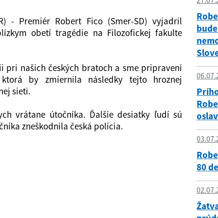
27.07.
Rober
R) - Premiér Robert Fico (Smer-SD) vyjadril
bude
ízkym obetí tragédie na Filozofickej fakulte
nemo
Slov
cii pri našich českých bratoch a sme pripravení
06.07.
ktorá by zmiernila následky tejto hroznej
ej sieti.
Príh
Rober
ch vrátane útočníka. Ďalšie desiatky ľudí sú
oslav
čníka zneškodnila česká polícia.
03.07.
Rober
80 de
02.07.
Žatva