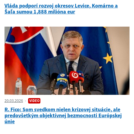
Vláda podporí rozvoj okresov Levice, Komárno a
Šaľa sumou 1,888 milióna eur
20.03.2026
VIDEO
R. Fico: Som svedkom nielen krízovej situácie, ale
predovšetkým objektívnej bezmocnosti Európskej
únie