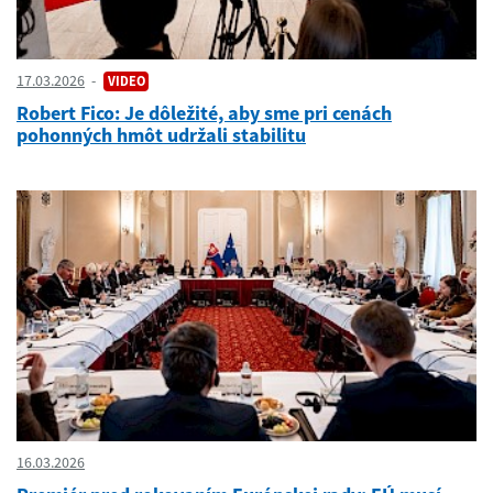
17.03.2026
VIDEO
Robert Fico: Je dôležité, aby sme pri cenách
pohonných hmôt udržali stabilitu
16.03.2026