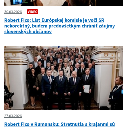
30.03.2026
VIDEO
Robert Fico: List Európskej komisie je voči SR
nekorektný, budem predovšetkým chrániť záujmy
slovenských občanov
27.03.2026
Robert Fico v Rumunsku: Stretnutia s krajanmi sú