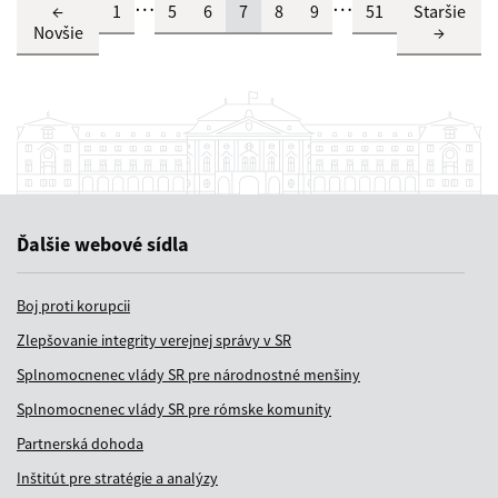
…
…
←
1
5
6
7
8
9
51
Staršie
Novšie
→
Ďalšie webové sídla
Boj proti korupcii
Zlepšovanie integrity verejnej správy v SR
Splnomocnenec vlády SR pre národnostné menšiny
Splnomocnenec vlády SR pre rómske komunity
Partnerská dohoda
Inštitút pre stratégie a analýzy