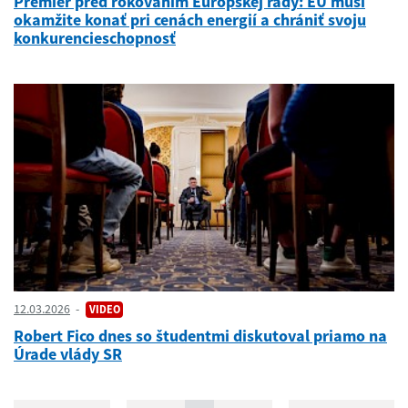
Premiér pred rokovaním Európskej rady: EÚ musí
okamžite konať pri cenách energií a chrániť svoju
konkurencieschopnosť
12.03.2026
VIDEO
Robert Fico dnes so študentmi diskutoval priamo na
Úrade vlády SR