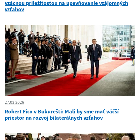
vzácnou príležitosťou na upevňovanie vzájomných
vzťahov
27.03.2026
Robert Fico v Bukurešti: Mali by sme mať väčší
priestor na rozvoj bilaterálnych vzťahov