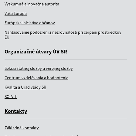
Výskumná a inovačná autorita
Vaša Európa
Európska iniciatíva občanov
Nahlasovanie podozrení z nezrovnalostí pri čerpaní prostriedkov
EÚ
Organizačné útvary ÚV SR
Sekcia štátnej služby a verejnej služby
Centrum vzdelávania a hodnotenia
Kvalita a Úrad vlády SR
SOLVIT
Kontakty
Základné kontakty